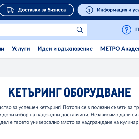
Доставки за бизнеса
Информация и ус
П
ни
Услуги
Идеи и вдъхновение
МЕТРО Акаде
КЕТЪРИНГ ОБОРУДВАНЕ
тво за успешен кетъринг! Потопи се в полезни съвети за т
и дори избор на надеждни доставчици. Независимо дали си
здел е твоето универсално място за надграждане на кулинар