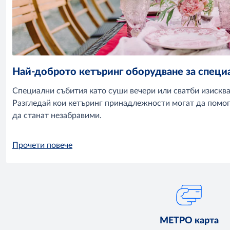
Най-доброто кетъринг оборудване за специ
Специални събития като суши вечери или сватби изискв
Разгледай кои кетъринг принадлежности могат да помогн
да станат незабравими.
Прочети повече
МЕТРО карта