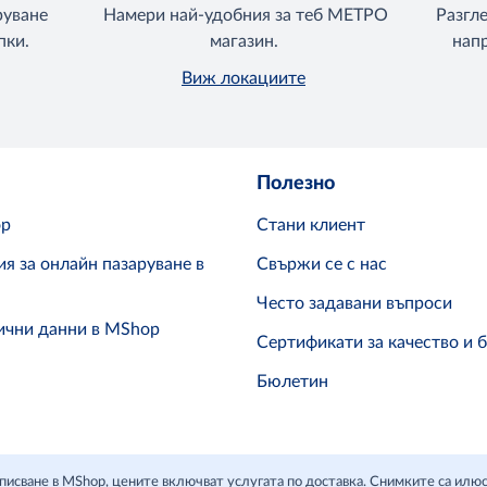
руване
Намери най-удобния за теб МЕТРО
Разгл
пки.
магазин.
напр
Виж локациите
Полезно
op
Стани клиент
я за онлайн пазаруване в
Свържи се с нас
Често задавани въпроси
ични данни в MShop
Сертификати за качество и 
Бюлетин
д вписване в MShop, цените включват услугата по доставка. Снимките са ил