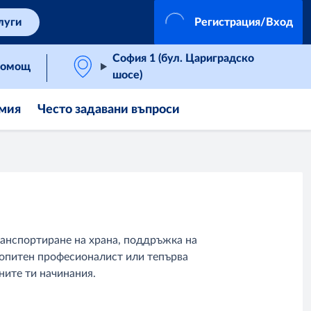
луги
Регистрация/Вход
София 1 (бул. Цариградско
омощ
шосе)
мия
Често задавани въпроси
ранспортиране на храна, поддръжка на
 опитен професионалист или тепърва
ните ти начинания.