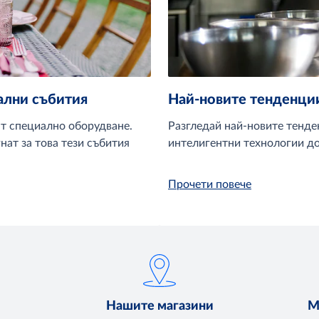
ални събития
Най-новите тенденци
ат специално оборудване.
Разгледай най-новите тенде
ат за това тези събития
интелигентни технологии до
Прочети повече
Нашите магазини
М