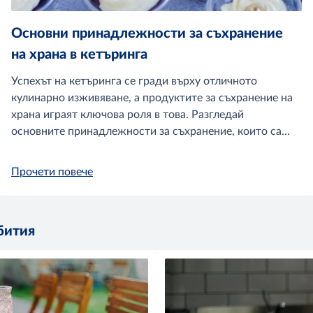
Основни принадлежности за съхранение
на храна в кетъринга
Успехът на кетъринга се гради върху отличното
кулинарно изживяване, а продуктите за съхранение на
храна играят ключова роля в това. Разгледай
основните принадлежности за съхранение, които са
необходими за твоя бизнес.
Прочети повече
бития