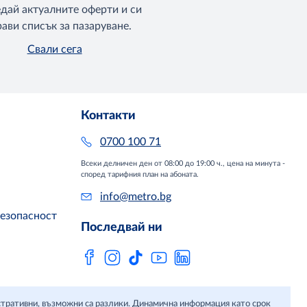
едай актуалните оферти и си
ави списък за пазаруване.
Свали сега
Контакти
0700 100 71
Всеки делничен ден от 08:00 до 19:00 ч., цена на минута -
според тарифния план на абоната.
info@metro.bg
безопасност
Последвай ни
юстративни, възможни са разлики. Динамична информация като срок