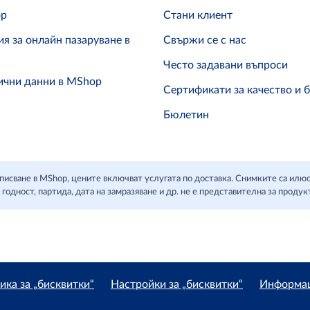
op
Стани клиент
я за онлайн пазаруване в
Свържи се с нас
Често задавани въпроси
ични данни в MShop
Сертификати за качество и 
Бюлетин
д вписване в MShop, цените включват услугата по доставка. Снимките са ил
 годност, партида, дата на замразяване и др. не е представителна за продук
ика за „бисквитки“
Настройки за „бисквитки“
Информаци