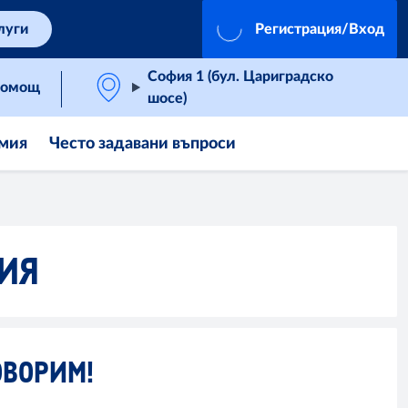
луги
Регистрация/Вход
София 1 (бул. Цариградско
омощ
шосе)
мия
Често задавани въпроси
МИЯ
ОВОРИМ!