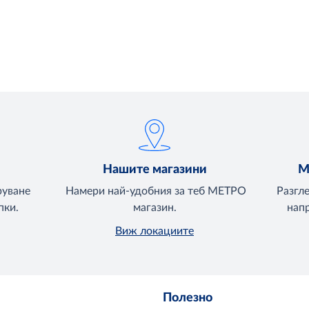
Нашите магазини
М
руване
Намери най-удобния за теб МЕТРО
Разгл
пки.
магазин.
напр
Виж локациите
Полезно