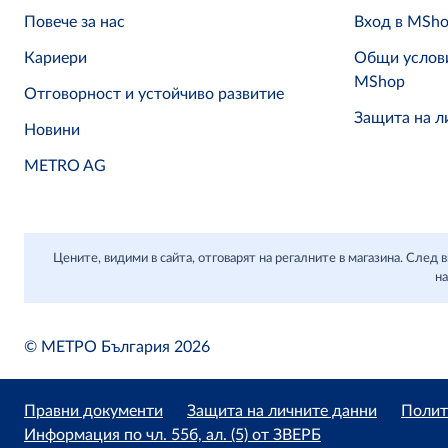
Повече за нас
Вход в MSh
Кариери
Общи услови
MShop
Отговорност и устойчиво развитие
Защита на л
Новини
METRO AG
Цените, видими в сайта, отговарят на регалните в магазина. Сле
на
© МЕТРО България 2026
Правни документи
Защита на личните данни
Полит
Информация по чл. 55б, ал. (5) от ЗВЕРБ