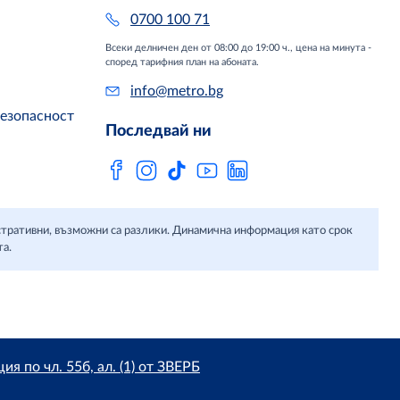
0700 100 71
Всеки делничен ден от 08:00 до 19:00 ч., цена на минута -
според тарифния план на абоната.
info@metro.bg
безопасност
Последвай ни
юстративни, възможни са разлики. Динамична информация като срок
та.
я по чл. 55б, ал. (1) от ЗВЕРБ