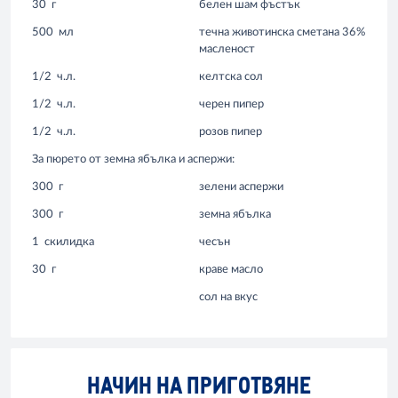
30
г
белен шам фъстък
500
мл
течна животинска сметана 36%
масленост
1/2
ч.л.
келтска сол
1/2
ч.л.
черен пипер
1/2
ч.л.
розов пипер
За пюрето от земна ябълка и аспержи:
300
г
зелени аспержи
300
г
земна ябълка
1
скилидка
чесън
30
г
краве масло
сол на вкус
НАЧИН НА ПРИГОТВЯНЕ