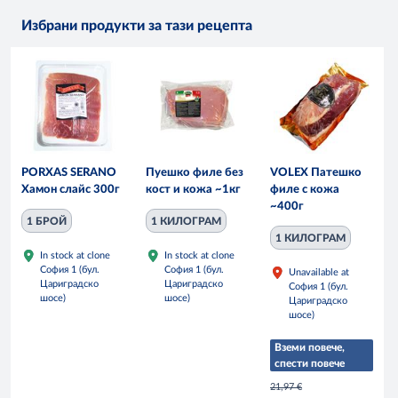
Избрани продукти за тази рецепта
PORXAS SERANO
Пуешко филе без
VOLEX Патешко
Хамон слайс 300г
кост и кожа ~1кг
филе с кожа
~400г
1 БРОЙ
1 КИЛОГРАМ
1 КИЛОГРАМ
In stock at clone
In stock at clone
София 1 (бул.
София 1 (бул.
Unavailable at
Цариградско
Цариградско
София 1 (бул.
шосе)
шосе)
Цариградско
шосе)
Вземи повече,
спести повече
21,97 €