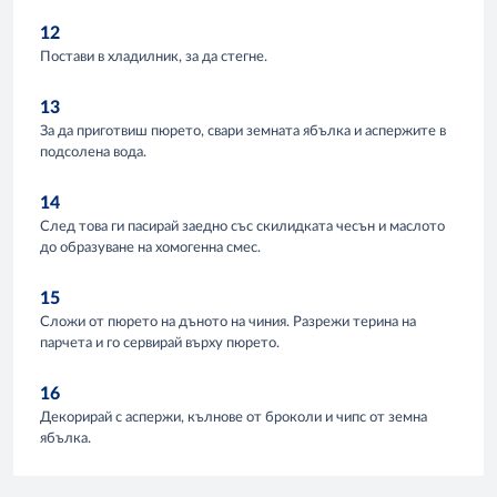
12
Постави в хладилник, за да стегне.
13
За да приготвиш пюрето, свари земната ябълка и аспержите в
подсолена вода.
14
След това ги пасирай заедно със скилидката чесън и маслото
до образуване на хомогенна смес.
15
Сложи от пюрето на дъното на чиния. Разрежи терина на
парчета и го сервирай върху пюрето.
16
Декорирай с аспержи, кълнове от броколи и чипс от земна
ябълка.