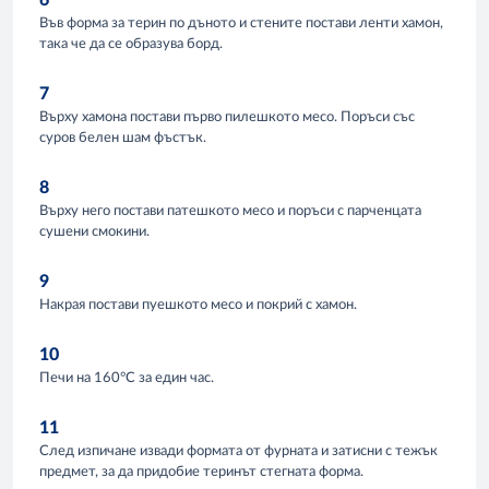
6
Във форма за терин по дъното и стените постави ленти хамон,
така че да се образува борд.
7
Върху хамона постави първо пилешкото месо. Поръси със
суров белен шам фъстък.
8
Върху него постави патешкото месо и поръси с парченцата
сушени смокини.
9
Накрая постави пуешкото месо и покрий с хамон.
10
Печи на 160°C за един час.
11
След изпичане извади формата от фурната и затисни с тежък
предмет, за да придобие теринът стегната форма.