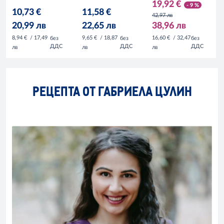
19,92 €
- 9 %
10,73 €
11,58 €
42,97 лв
20,99 лв
22,65 лв
38,96 лв
8,94 €
/ 17,49
9,65 €
/ 18,87
16,60 €
/ 32,47
без
без
без
ДДС
ДДС
ДДС
лв
лв
лв
РЕЦЕПТА ОТ ГАБРИЕЛА ЦУЛИН