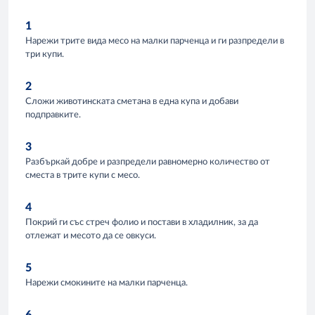
1
Нарежи трите вида месo на малки парченца и ги разпредели в
три купи.
2
Сложи животинската сметана в една купа и добави
подправките.
3
Разбъркай добре и разпредели равномерно количество от
сместа в трите купи с месо.
4
Покрий ги със стреч фолио и постави в хладилник, за да
отлежат и месото да се овкуси.
5
Нарежи смокините на малки парченца.