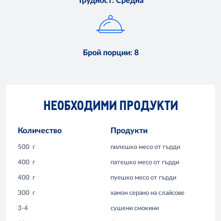
Трудност
:
Средна
Брой порции
:
8
НЕОБХОДИМИ ПРОДУКТИ
Количество
Продукти
500
г
пилешко месо от гърди
400
г
патешко месо от гърди
400
г
пуешко месо от гърди
300
г
хамон серано на слайсове
3-4
сушени смокини