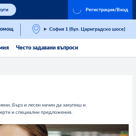
луги
Регистрация/Вход
омощ
София 1 (бул. Цариградско шосе)
мия
Често задавани въпроси
иени. Бърз и лесен начин да закупиш и
ферти и специални предложения.