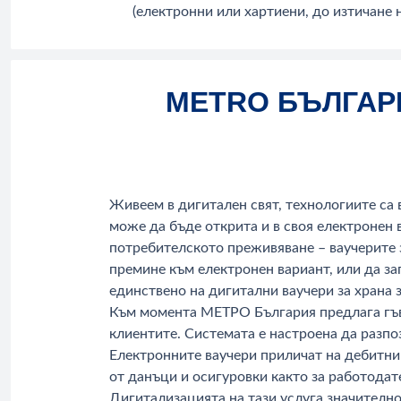
(електронни или хартиени, до изтичане 
METRO БЪЛГАР
Живеем в дигитален свят, технологиите са в
може да бъде открита и в своя електронен 
потребителското преживяване – ваучерите з
премине към електронен вариант, или да за
единствено на дигитални ваучери за храна 
Към момента МЕТРО България предлага гъвк
клиентите. Системата е настроена да разпо
Електронните ваучери приличат на дебитни 
от данъци и осигуровки както за работодате
Дигитализацията на тази услуга значително