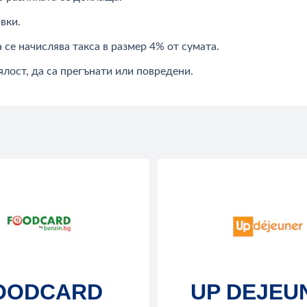
вки.
се начислява такса в размер 4% от сумата.
ялост, да са прегънати или повредени.
OODCARD
UP DEJEU