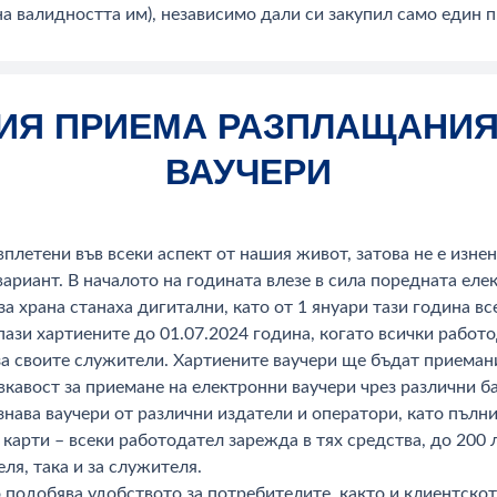
на валидността им), независимо дали си закупил само един
ИЯ ПРИЕМА РАЗПЛАЩАНИЯ
ВАУЧЕРИ
плетени във всеки аспект от нашия живот, затова не е изнена
вариант. В началото на годината влезе в сила поредната ел
а храна станаха дигитални, като от 1 януари тази година в
пази хартиените до 01.07.2024 година, когато всички рабо
за своите служители. Хартиените ваучери ще бъдат приеман
авост за приемане на електронни ваучери чрез различни б
знава ваучери от различни издатели и оператори, като пълни
карти – всеки работодател зарежда в тях средства, до 200 
ля, така и за служителя.
 подобява удобството за потребителите, както и клиентско