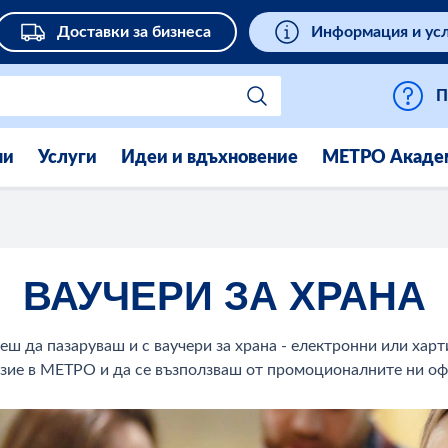
Доставки за бизнеса
Информация и ус
П
ни
Услуги
Идеи и вдъхновение
МЕТРО Акаде
ВАУЧЕРИ ЗА ХРАНА
ш да пазаруваш и с ваучери за храна - електронни или харт
зие в МЕТРО и да се възползваш от промоционалните ни о