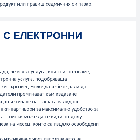
 продукт или правиш седмичния си пазар.
 С ЕЛЕКТРОННИ
да, че всяка услуга, която използваме,
ектронна услуга, подобряваща
секи търговец може да избере дали да
тодатели преминават към издаване
и до изтичане на тяхната валидност.
анки-партньори за максимално удобство за
ят списък може да се види по-долу.
лева на месец, които са изцяло освободени
то изживяване чрез използването на