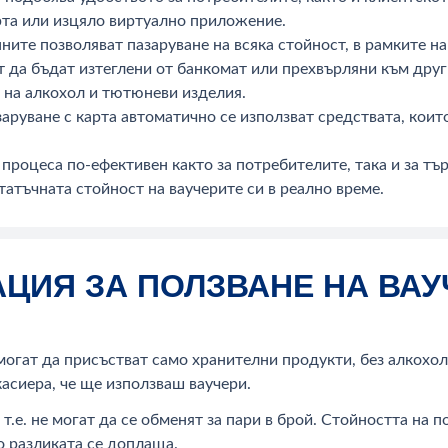
рта или изцяло виртуално приложение.
нните позволяват пазаруване на всяка стойност, в рамките н
т да бъдат изтеглени от банкомат или прехвърляни към други
е на алкохол и тютюневи изделия.
аруване с карта автоматично се използват средствата, които 
процеса по-ефективен както за потребителите, така и за тъ
атъчната стойност на ваучерите си в реално време.
ИЯ ЗА ПОЛЗВАНЕ НА ВАУ
 могат да присъстват само хранителни продукти, без алкохол
касиера, че ще използваш ваучери.
 т.е. не могат да се обменят за пари в брой. Стойността на 
о разликата се доплаща.