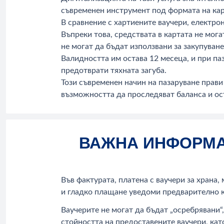
съвременен инструмент под формата на ка
В сравнение с хартиените ваучери, електро
Въпреки това, средствата в картата не мога
не могат да бъдат използвани за закупуван
Валидността им остава 12 месеца, и при паз
предотврати тяхната загуба.
Този съвременен начин на пазаруване прави 
възможността да проследяват баланса и ост
ВАЖНА ИНФОРМАЦ
Във фактурата, платена с ваучери за храна,
и гладко плащане уведоми
предварително
Ваучерите не могат да бъдат „осребрявани“,
стойността на предоставените ваучери, кат