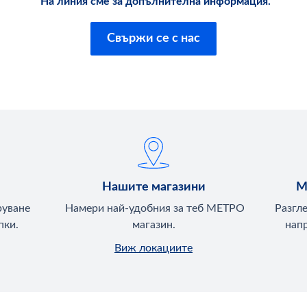
На линия сме за допълнителна информация.
Свържи се с нас
Нашите магазини
М
руване
Намери най-удобния за теб МЕТРО
Разгл
пки.
магазин.
напр
Виж локациите