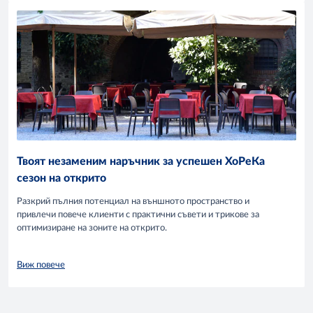
Твоят незаменим наръчник за успешен ХоРеКа
сезон на открито
Разкрий пълния потенциал на външното пространство и
привлечи повече клиенти с практични съвети и трикове за
оптимизиране на зоните на открито.
Виж повече