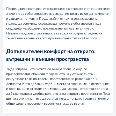
Посрещането на търсенето за хранене на открито е от съществено
значение за собствениците на заведения, които искат да привлекат
и задържат клиенти. Предлагайки открити зони за хранене,
можеш да осигуриш освежаваща промяна в обстановката и да
създадеш незабравимо преживяване за посетителите си.
Независимо дали става въпрос за тераса на покрива, градинска
тераса или кафене на тротоара, възможностите са безброй.
Допълнителен комфорт на открито:
вътрешни и външни пространства
За да направиш откритите си зони за хранене още по-
привлекателни, обмисли създаването на уютни кътчета и
осигуряването на по-големи пространства за развлекателни
дейности. Като добавиш удобни места за сядане, меко осветление
и дори външни отоплители, можеш да накараш откритата си зона
да бъде толкова удобна, колкото и вътрешното пространство. Това
ще насърчи клиентите да останат по-дълго, като увеличи тяхното
общо удовлетворение и вероятността да се върнат.