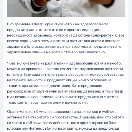
В съвременния пазар, ориентирането към здравословните
предпочитания на клиентите не е просто тенденция, а
необходимост за бизнеса, който иска да остане конкурентен. С все
повече хора, които преминават към растителна диета и поставят
здравето и благосъстоянието си на първо място, предлагането на
здравословни опции в менюто е станало задължително.
Чрез включването на растителни и здравословни ястия в менюто,
можеш да привлечеш растящ сегмент от здравословно настроени
клиенти. Тези хора активно търсят ресторанти, които съответстват
на техните ценности и предлагат опции, които отговарят на
техните хранителни предпочитания. Като предложиш
разнообразие от растителни ястия, можеш да влезеш в този пазар
и да позиционираш заведението си като предпочитано място за
тези, които търсят хранителни и вкусни ястия.
Освен менюто, обмисли възможността да включиш и wellness
активности в откритото си пространство. Превръщайки откритото
си място в хъб за wellness дейности, като организиране на йога
класове или фитнес събития на открито, можеш да предложиш