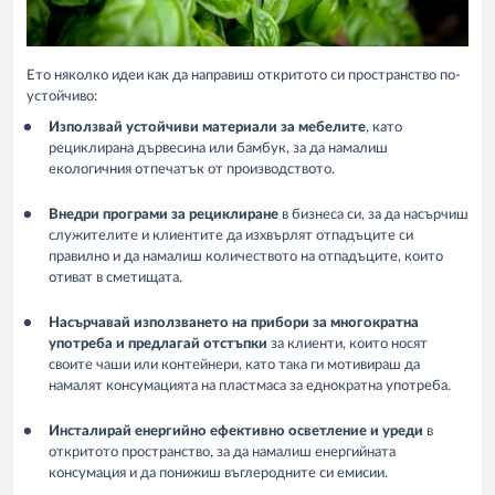
Ето няколко идеи как да направиш откритото си пространство по-
устойчиво:
Използвай устойчиви материали за мебелите
, като
рециклирана дървесина или бамбук, за да намалиш
екологичния отпечатък от производството.
Внедри програми за рециклиране
в бизнеса си, за да насърчиш
служителите и клиентите да изхвърлят отпадъците си
правилно и да намалиш количеството на отпадъците, които
отиват в сметищата.
Насърчавай използването на прибори за многократна
употреба и предлагай отстъпки
за клиенти, които носят
своите чаши или контейнери, като така ги мотивираш да
намалят консумацията на пластмаса за еднократна употреба.
Инсталирай енергийно ефективно осветление и уреди
в
откритото пространство, за да намалиш енергийната
консумация и да понижиш въглеродните си емисии.