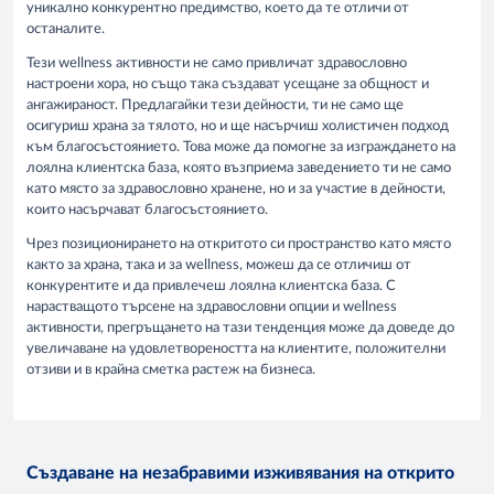
уникално конкурентно предимство, което да те отличи от
останалите.
Тези wellness активности не само привличат здравословно
настроени хора, но също така създават усещане за общност и
ангажираност. Предлагайки тези дейности, ти не само ще
осигуриш храна за тялото, но и ще насърчиш холистичен подход
към благосъстоянието. Това може да помогне за изграждането на
лоялна клиентска база, която възприема заведението ти не само
като място за здравословно хранене, но и за участие в дейности,
които насърчават благосъстоянието.
Чрез позиционирането на откритото си пространство като място
както за храна, така и за wellness, можеш да се отличиш от
конкурентите и да привлечеш лоялна клиентска база. С
нарастващото търсене на здравословни опции и wellness
активности, прегръщането на тази тенденция може да доведе до
увеличаване на удовлетвореността на клиентите, положителни
отзиви и в крайна сметка растеж на бизнеса.
Създаване на незабравими изживявания на открито