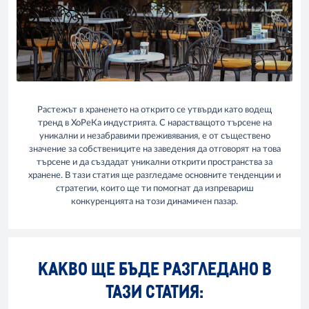
Растежът в храненето на открито се утвърди като водещ
тренд в ХоРеКа индустрията. С нарастващото търсене на
уникални и незабравими преживявания, е от съществено
значение за собствениците на заведения да отговорят на това
търсене и да създадат уникални открити пространства за
хранене. В тази статия ще разгледаме основните тенденции и
стратегии, които ще ти помогнат да изпревариш
конкуренцията на този динамичен пазар.
КАКВО ЩЕ БЪДЕ РАЗГЛЕДАНО В
ТАЗИ СТАТИЯ: