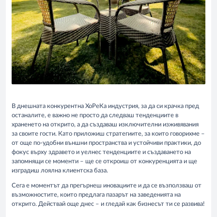
В днешната конкурентна ХоРеКа индустрия, за да си крачка пред
останалите, е важно не просто да следваш тенденциите в
храненето на открито, а да създаваш изключителни изживявания
за своите гости. Като приложиш стратегиите, за които говорихме –
от още по-удобни външни пространства и устойчиви практики, до
фокус върху здравето и уелнес тенденциите и създаването на
запомнящи се моменти – ще се откроиш от конкуренцията и ще
изградиш лоялна клиентска база.
Сега е моментът да прегърнеш иновациите и да се възползваш от
възможностите, които предлага пазарът на заведенията на
открито. Действай още днес – и гледай как бизнесът ти се развива!