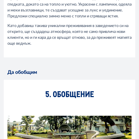
гледката, докато са на топло и уютно. Украсени с лампички, одеяла
и меки възглавници, те създават усещане за лукс и уединение.
Предложи специално зимно меню с топли и сгряващи ястия.
Като добавиш такива уникални преживявания в заведението си на
открито, ще създадеш атмосфера, която не само привлича нови
клиенти, но и ги кара да се връщат отново, за да преживеят магията
още веднъж.
Да обобщим
5. ОБОБЩЕНИЕ