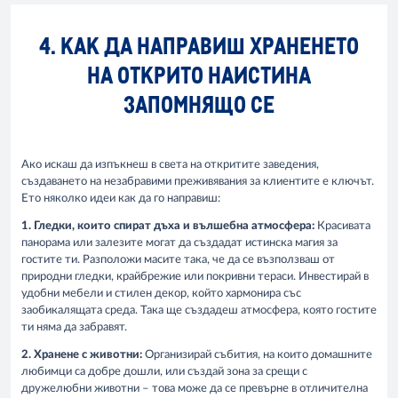
4. КАК ДА НАПРАВИШ ХРАНЕНЕТО
НА ОТКРИТО НАИСТИНА
ЗАПОМНЯЩО СЕ
Ако искаш да изпъкнеш в света на откритите заведения,
създаването на незабравими преживявания за клиентите е ключът.
Ето няколко идеи как да го направиш:
1. Гледки, които спират дъха и вълшебна атмосфера:
Красивата
панорама или залезите могат да създадат истинска магия за
гостите ти. Разположи масите така, че да се възползваш от
природни гледки, крайбрежие или покривни тераси. Инвестирай в
удобни мебели и стилен декор, който хармонира със
заобикалящата среда. Така ще създадеш атмосфера, която гостите
ти няма да забравят.
2. Хранене с животни:
Организирай събития, на които домашните
любимци са добре дошли, или създай зона за срещи с
дружелюбни животни – това може да се превърне в отличителна