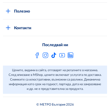
Вход в MShop
Отговорност и устойчиво развитие
Полезно
Общи условия за онлайн пазаруване в MShop
Новини
Стани клиент
Защита на лични данни в MShop
METRO AG
Контакти
Свържи се с нас
Често задавани въпроси
Последвай ни
Сертификати за качество и безопасност
Бюлетин
Цените, видими в сайта, отговарят на регалните в магазина.
След вписване в MShop, цените включват услугата по доставка.
Снимките са илюстративни, възможни са разлики. Динамична
информация като срок на годност, партида, дата на замразяване
и др. не е представителна за продукта.
© МЕТРО България 2026