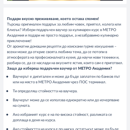
Подари вкусно преживяване, което остава спомен!
Търсиш оригинален подарък за любим човек, приятел, колега или
близък? Избери подаръчен ваучер за кулинарен курс в МЕТРО
Академия и подари не просто подарък, а незабравимо кулинарно
приключение!
От ароматни домашни рецепти до изискани гурме изкушения –
всеки може да открие своята любима тема, да се потопи в
атмосферата на професионалната кухня, да научи нови техники и,
разбира се, да се наслади на вкусните ястия, които сам е приготвил.
Защо да избереш подаръчен ваучер от МЕТРО Академия?
Ваучерът е дигитален и може да бъде заплатен по банков път
или на място в МЕТРО Академия чрез ПОС терминал.
Ти определяш стойността на ваучера.
Ваучерът може да се използва еднократно или до изчерпване
на сумата.
Ако избраният курс е на по-висока стойност, разликата се
доплаща в деня на курса.
Ако стойността на курса е по-ниска, остатъкът може да бъде