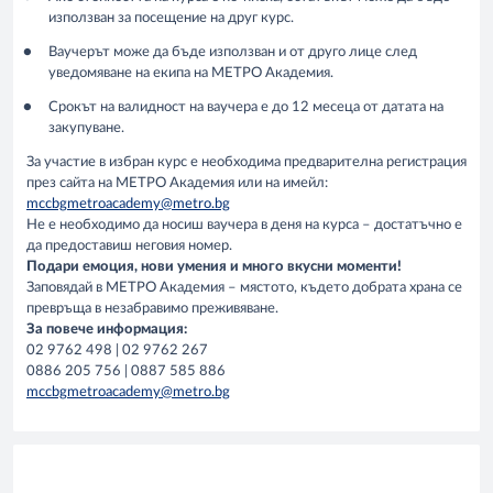
използван за посещение на друг курс.
Ваучерът може да бъде използван и от друго лице след
уведомяване на екипа на МЕТРО Академия.
Срокът на валидност на ваучера е до 12 месеца от датата на
закупуване.
За участие в избран курс е необходима предварителна регистрация
през сайта на МЕТРО Академия или на имейл:
mccbgmetroacademy@metro.bg
Не е необходимо да носиш ваучера в деня на курса – достатъчно е
да предоставиш неговия номер.
Подари емоция, нови умения и много вкусни моменти!
Заповядай в МЕТРО Академия – мястото, където добрата храна се
превръща в незабравимо преживяване.
За повече информация:
02 9762 498 | 02 9762 267
0886 205 756 | 0887 585 886
mccbgmetroacademy@metro.bg