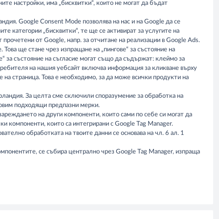
ните настройки, има „бисквитки“, които не могат да бъдат
андия. Google Consent Mode позволява на нас и на Google да се
ите категории „бисквитки“, те ще се активират за услугите на
ат прочетени от Google, напр. за отчитане на реализации в Google Ads.
. Това ще стане чрез изпращане на „пингове“ за състояние на
е“ за състояние на съгласие могат също да съдържат: клеймо за
отребителя на нашия уебсайт включва информация за кликване върху
е на страница. Това е необходимо, за да може всички продукти на
, Ирландия. За целта сме сключили споразумение за обработка на
ановим подходящи предпазни мерки.
зареждането на други компоненти, които сами по себе си могат да
чки компоненти, които са интегрирани с Google Tag Manager.
телно обработката на твоите данни се основава на чл. 6 ал. 1
омпонентите, се събира централно чрез Google Tag Manager, изпраща