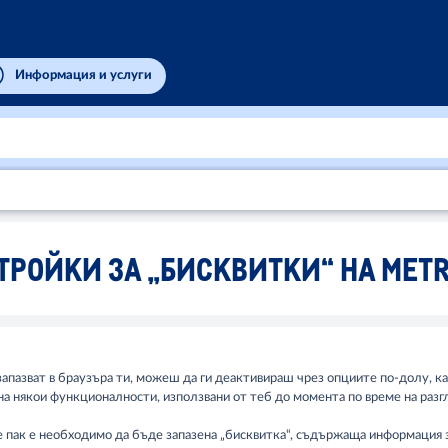
Информация и услуги
ТРОЙКИ ЗА „БИСКВИТКИ“ НА METR
апазват в браузъра ти, можеш да ги деактивираш чрез опциите по-долу, как
на някои функционалности, използвани от теб до момента по време на разг
се пак е необходимо да бъде запазена „бисквитка“, съдържаща информация