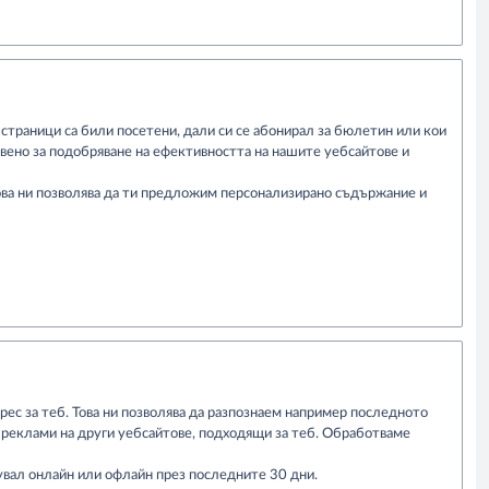
 страници са били посетени, дали си се абонирал за бюлетин или кои
вено за подобряване на ефективността на нашите уебсайтове и
Това ни позволява да ти предложим персонализирано съдържание и
ес за теб. Това ни позволява да разпознаем например последното
е реклами на други уебсайтове, подходящи за теб. Обработваме
увал онлайн или офлайн през последните 30 дни.