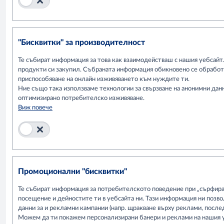
"Бисквитки" за производителност
Te събират информация за това как взаимодействаш с нашия уебсайт.
продукти си закупил. Събраната информация обикновено се обработв
приспособяване на онлайн изживяването към нуждите ти.
Ние също така използваме технологии за свързване на анонимни дан
оптимизирано потребителско изживяване.
Виж повече
Промоционални "бисквитки"
Те събират информация за потребителското поведение при „сърфиране
посещение и дейностите ти в уебсайта ни. Тази информация ни позво
данни за и рекламни кампании (напр. щракване върху реклами, после
Можем да ти покажем персонализирани банери и реклами на нашия уе