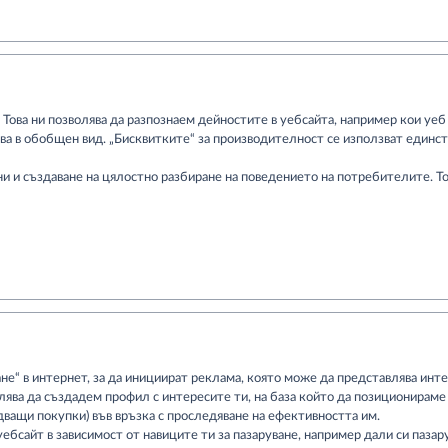
 Това ни позволява да разпознаем дейностите в уебсайта, например кои уеб
а в обобщен вид. „Бисквитките“ за производителност се използват единст
ни и създаване на цялостно разбиране на поведението на потребителите. 
“ в интернет, за да инициират реклама, която може да представлява интер
лява да създадем профил с интересите ти, на база който да позиционирам
дващи покупки) във връзка с проследяване на ефективността им.
бсайт в зависимост от навиците ти за пазаруване, например дали си пазар