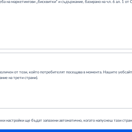
еба на маркетингови „бисквитки“ и съдържание, базирано на чл. 6 ал. 1 от
различен от този, който потребителят посещава в момента. Нашите уебсайто
ие на трети страни).
чки настройки ще бъдат запазени автоматично, когато напуснеш тази стран