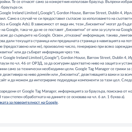
ройки. Те се отнасят само за конкретния използван браузър. Въпреки избра
 браузъра си.
gle Ireland Limited („Google“), Gordon House, Barrow Street, Dublin 4, Ирл
вил. Само в случай че си предоставил съгласие за използването на съответн
tics и Google Ads). В зависимост от вида им, тези „бисквитки“ могат да бъд
а Google, така че да не се поставят „бисквитки“ от или за услуги на Google
асие до сървърите на Google. Освен „отказана“ информация, такива „пингов
 това дали текущата страница или предишната страница в навигацията на п
е (предоставено или не), произволно число, генерирано при всяко зареждан
исквитки“ или да събират информация чрез тях.
 Google Ireland Limited („Google“), Gordon House, Barrow Street, Dublin 4
клаузи по чл. 46 от ОРЗД, за да осигурим адектватно ниво на защита и уст
анни само за технически необходими цели. Google Tag Manager се грижи за 
е деактивира на ниво домейн или „бисквитка“, деактивацията важи и за вси
айт и да можем да интегрираме подходящи компоненти за тази цел. Следова
заредени от Google Tag Manager, информацията за браузъра, поискана от к
ази степен обработката на данните се основава на чл. 6 ал. 1 буква а).
ката за поверителност на Google
.