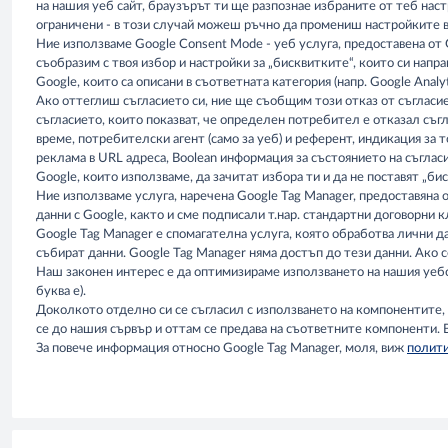
на нашия уеб сайт, браузърът ти ще разпознае избраните от теб наст
ограничени - в този случай можеш ръчно да промениш настройките в
Ние използваме Google Consent Mode - уеб услуга, предоставена от Goo
съобразим с твоя избор и настройки за „бисквитките“, които си напра
Google, които са описани в съответната категория (напр. Google Analy
Ако оттеглиш съгласието си, ние ще съобщим този отказ от съгласие н
съгласието, които показват, че определен потребител е отказал съгл
време, потребителски агент (само за уеб) и референт, индикация за
реклама в URL адреса, Boolean информация за състоянието на съгласи
Google, които използваме, да зачитат избора ти и да не поставят „б
Ние използваме услуга, наречена Google Tag Manager, предоставяна от
данни с Google, както и сме подписали т.нар. стандартни договорни 
Google Tag Manager е спомагателна услуга, която обработва лични д
събират данни. Google Tag Manager няма достъп до тези данни. Ако с
Наш законен интерес е да оптимизираме използването на нашия уебс
буква е).
Доколкото отделно си се съгласил с използването на компонентите, 
се до нашия сървър и оттам се предава на съответните компоненти. В т
За повече информация относно Google Tag Manager, моля, виж
полити