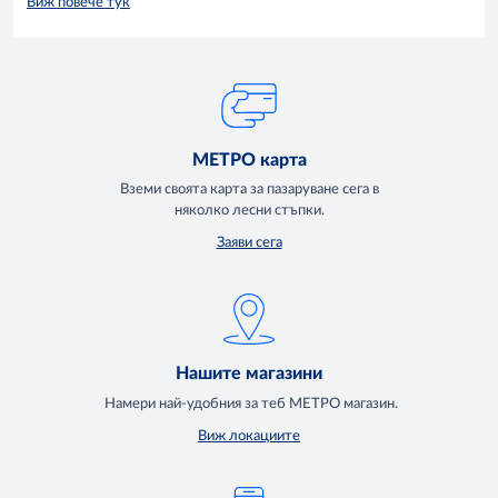
Виж повече тук
МЕТРО карта
Вземи своята карта за пазаруване сега в
няколко лесни стъпки.
Заяви сега
Нашите магазини
Намери най-удобния за теб МЕТРО магазин.
Виж локациите