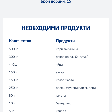
Брой порции
:
15
НЕОБХОДИМИ ПРОДУКТИ
Количество
Продукти
500
г
кори за баница
300
г
розов локум (2 кутии)
4
бр.
яйца
150
г
захар
150
г
краве масло
250
г
орехи, счукани или смлени
80
г
галета
10
г
бакпулвер
5
г
канела