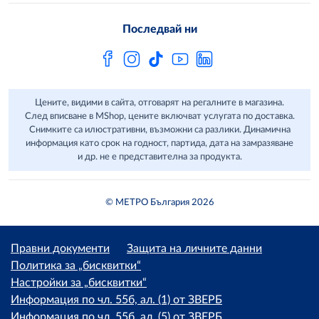
Често задавани въпроси
Последвай ни
Сертификати за качество и безопасност
Бюлетин
Цените, видими в сайта, отговарят на регалните в магазина.
След вписване в MShop, цените включват услугата по доставка.
Снимките са илюстративни, възможни са разлики. Динамична
информация като срок на годност, партида, дата на замразяване
и др. не е представителна за продукта.
© МЕТРО България 2026
Правни документи
Защита на личните данни
Политика за „бисквитки“
Настройки за „бисквитки“
Информация по чл. 55б, ал. (1) от ЗВЕРБ
Информация по чл. 55б, ал. (5) от ЗВЕРБ