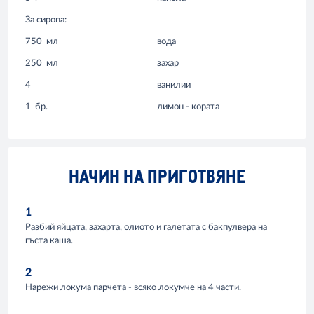
За сиропа:
750
мл
вода
250
мл
захар
4
ванилии
1
бр.
лимон - кората
НАЧИН НА ПРИГОТВЯНЕ
1
Разбий яйцата, захарта, олиото и галетата с бакпулвера на
гъста каша.
2
Нарежи локума парчета - всяко локумче на 4 части.