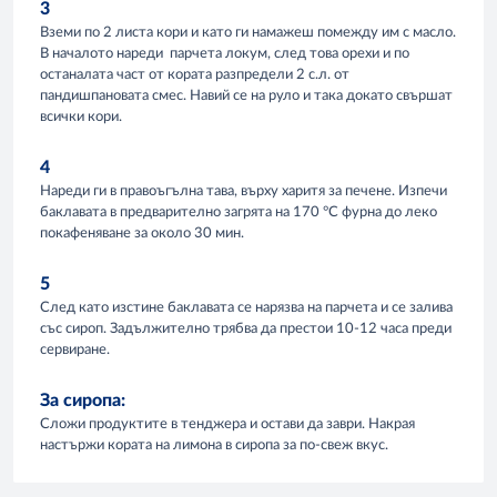
3
Вземи по 2 листа кори и като ги намажеш помежду им с масло.
В началото нареди парчета локум, след това орехи и по
останалата част от кората разпредели 2 с.л. от
пандишпановата смес. Навий се на руло и така докато свършат
всички кори.
4
Нареди ги в правоъгълна тава, върху харитя за печене. Изпечи
баклавата в предварително загрята на 170 °C фурна до леко
покафеняване за около 30 мин.
5
След като изстине баклавата се нарязва на парчета и се залива
със сироп. Задължително трябва да престои 10-12 часа преди
сервиране.
За сиропа:
Сложи продуктите в тенджера и остави да заври. Накрая
настържи кората на лимона в сиропа за по-свеж вкус.