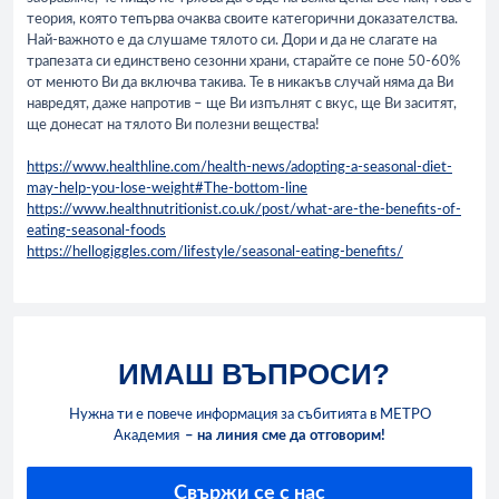
теория, която тепърва очаква своите категорични доказателства.
Най-важното е да слушаме тялото си. Дори и да не слагате на
трапезата си единствено сезонни храни, старайте се поне 50-60%
от менюто Ви да включва такива. Те в никакъв случай няма да Ви
навредят, даже напротив – ще Ви изпълнят с вкус, ще Ви заситят,
ще донесат на тялото Ви полезни вещества!
https://www.healthline.com/health-news/adopting-a-seasonal-diet-
may-help-you-lose-weight#The-bottom-line
https://www.healthnutritionist.co.uk/post/what-are-the-benefits-of-
eating-seasonal-foods
https://hellogiggles.com/lifestyle/seasonal-eating-benefits/
ИМАШ ВЪПРОСИ?
Нужна ти е повече информация за събитията в МЕТРО
Академия
– на линия сме да отговорим!
Свържи се с нас