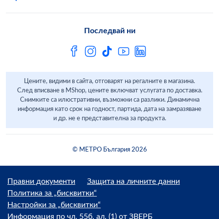
Свържи се с нас
Често задавани въпроси
Последвай ни
Сертификати за качество и безопасност
Бюлетин
Цените, видими в сайта, отговарят на регалните в магазина.
След вписване в MShop, цените включват услугата по доставка.
Снимките са илюстративни, възможни са разлики. Динамична
информация като срок на годност, партида, дата на замразяване
и др. не е представителна за продукта.
© МЕТРО България 2026
Правни документи
Защита на личните данни
Политика за „бисквитки“
Настройки за „бисквитки“
Информация по чл. 55б, ал. (1) от ЗВЕРБ