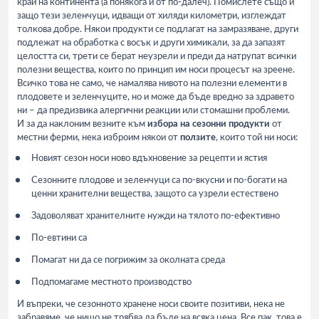
край на континента (а понякога и от по-далеч). Помислете също и
защо тези зеленчуци, идващи от хиляди километри, изглеждат
толкова добре. Някои продукти се подлагат на замразяване, други
подлежат на обработка с восък и други химикали, за да запазят
целостта си, трети се берат неузрели и преди да натрупат всички
полезни вещества, които по принцип им носи процесът на зреене.
Всичко това не само, че намалява нивото на полезни елементи в
плодовете и зеленчуците, но и може да бъде вредно за здравето
ни – да предизвика алергични реакции или стомашни проблеми.
И за да наклоним везните към
избора на сезонни продукти
от
местни ферми, нека изброим някои от
ползите
, които той ни носи:
Новият сезон носи ново вдъхновение за рецепти и ястия
Сезонните плодове и зеленчуци са по-вкусни и по-богати на
ценни хранителни вещества, защото са узрели естествено
Задоволяват хранителните нужди на тялото по-ефективно
По-евтини са
Помагат ни да се погрижим за околната среда
Подпомагаме местното производство
И въпреки, че сезонното хранене носи своите позитиви, нека не
забравяме, че нищо не трябва да бъде на всяка цена. Все пак, това е