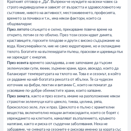
Краткият отговор е „Да“. Въпреки че нуждите на всеки човек са
строго индивидуални и зависят от възрастта и здравословното му
състояние, нивото на активност, местоживеенето, професията,
времето за почивка и т.н., има някои фактори, които са
общовалидни:
През лятото
слънцето е силно, прекарваме повече време на
открито, потим се по-обилно. През този сезон идват динята,
краставиците, горските плодове и други с високо съдържание на
вода. Консумирайки ги, ние не само хидратираме, но и охлаждаме
тялото. Богатите на въглехидрати пъпеш, праскови и царевица пък
ни зареждат с енергия.
През есента
времето захладнява, а ние започваме да търсим
зеленчукови супи, яхнии, зърнени храни, ядки, авокадо, които да
балансират температурата на тялото ни. Това е и сезонът, в който
се радваме на най-богатата реколта от ябълки. Те са чудесен
източник на фибри, пектин и витамин С, които ни помагат да
усвояваме по-добре обемистите храни, които хапваме.
През зимата
, както и през есента, имаме на разположение някои
страхотни зеленчуци като цвекло, тиква, целина, ряпа,
брюкселско зеле, лук и праз. Цвеклото е пълно с хранителни
вещества, включително мощни антиоксиданти, които се борят с
увреждането на клетките, намаляват възпалението, кръвното
налягане, както и риска от сърдечни заболявания. Нека не
забравяме, че смяната на сезоните е рискова именно за хората със