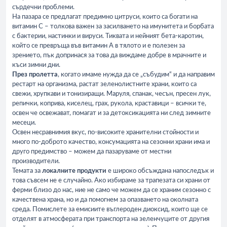
сърдечни проблеми.
На пазара се предлагат предимно цитруси, които са богати на
витамин С – толкова важен за засилването на имунитета и борбата
с бактерии, настинки и вируси. Тиквата и нейният бета-каротин,
който се превръща във витамин А в тялото и е полезен за
зрението, пък допринася за това да виждаме добре в мрачните и
къси зимни дни.
През пролетта
, когато имаме нужда да се „събудим“ и да направим
рестарт на организма, растат зеленолистните храни, които са
свежи, хрупкави и тонизиращи. Маруля, спанак, чесън, пресен лук,
репички, коприва, киселец, грах, рукола, краставици – всички те,
освен че освежават, помагат и за детоксикацията ни след зимните
месеци.
Освен несравнимия вкус, по-високите хранителни стойности и
много по-доброто качество, консумацията на сезонни храни има и
друго предимство – можем да пазаруваме от местни
производители.
Темата за
локалните продукти
е широко обсъждана напоследък и
това съвсем не е случайно. Ако избираме за трапезата си храни от
ферми близо до нас, ние не само че можем да се храним сезонно с
качествена храна, но и да помогнем за опазването на околната
среда. Помислете за емисиите въглероден диоксид, които ще се
отделят в атмосферата при транспорта на зеленчуците от другия