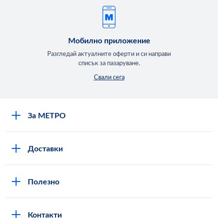
Мобилно приложение
Разгледай актуалните оферти и си направи
списък за пазаруване.
Свали сега
За МЕТРО
Повече за нас
Доставки
Кариери
Вход в MShop
Отговорност и устойчиво развитие
Полезно
Общи условия за онлайн пазаруване в MShop
Новини
Стани клиент
Защита на лични данни в MShop
METRO AG
Контакти