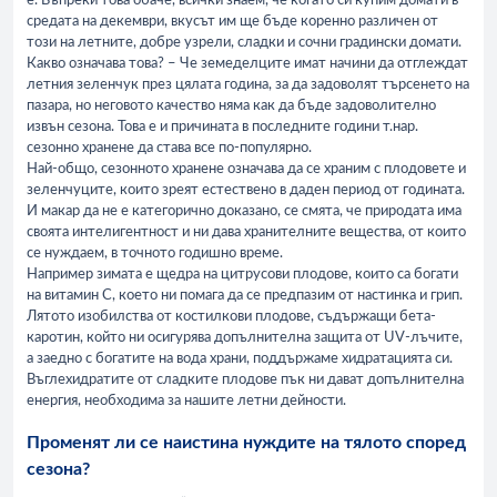
е. Въпреки това обаче, всички знаем, че когато си купим домати в
средата на декември, вкусът им ще бъде коренно различен от
този на летните, добре узрели, сладки и сочни градински домати.
Какво означава това? – Че земеделците имат начини да отглеждат
летния зеленчук през цялата година, за да задоволят търсенето на
пазара, но неговото качество няма как да бъде задоволително
извън сезона. Това е и причината в последните години т.нар.
сезонно хранене да става все по-популярно.
Най-общо, сезонното хранене означава да се храним с плодовете и
зеленчуците, които зреят естествено в даден период от годината.
И макар да не е категорично доказано, се смята, че природата има
своята интелигентност и ни дава хранителните вещества, от които
се нуждаем, в точното годишно време.
Например зимата е щедра на цитрусови плодове, които са богати
на витамин С, което ни помага да се предпазим от настинка и грип.
Лятото изобилства от костилкови плодове, съдържащи бета-
каротин, който ни осигурява допълнителна защита от UV-лъчите,
а заедно с богатите на вода храни, поддържаме хидратацията си.
Въглехидратите от сладките плодове пък ни дават допълнителна
енергия, необходима за нашите летни дейности.
Променят ли се наистина нуждите на тялото според
сезона?