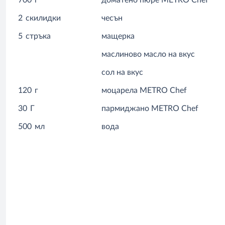
700
г
доматено пюре METRO Chef
2
скилидки
чесън
5
стръка
мащерка
маслиново масло на вкус
сол на вкус
120
г
моцарела METRO Chef
30
Г
пармиджано METRO Chef
500
мл
вода