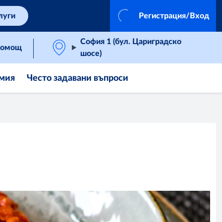
луги
Регистрация/Вход
София 1 (бул. Цариградско
омощ
шосе)
мия
Често задавани въпроси