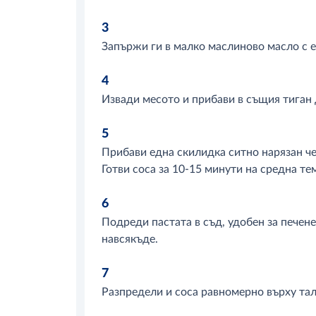
3
Запържи ги в малко маслиново масло с е
4
Извади месото и прибави в същия тиган
5
Прибави една скилидка ситно нарязан че
Готви соса за 10-15 минути на средна те
6
Подреди пастата в съд, удобен за печен
навсякъде.
7
Разпредели и соса равномерно върху тал