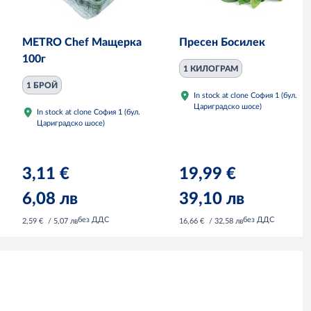
METRO Chef Мащерка
Пресен Босилек
100г
1 КИЛОГРАМ
1 БРОЙ
In stock at clone София 1 (бул.
Цариградско шосе)
In stock at clone София 1 (бул.
Цариградско шосе)
3,11 €
19,99 €
6,08 лв
39,10 лв
без ДДС
без ДДС
2,59 €
/ 5,07 лв
16,66 €
/ 32,58 лв