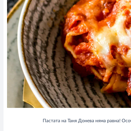
Пастата на Таня Донева няма равна! Ос