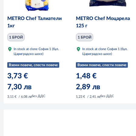
METRO Chef Талиатели
METRO Chef Моцарела
1кг
125 г
1 БРОЙ
1 БРОЙ
In stock at clone София 1 (бул.
In stock at clone София 1 (бул.
Цариградско шосе)
Цариградско шосе)
Вземи повече, спести повече
Вземи повече, спести повече
3,73 €
1,48 €
7,30 лв
2,89 лв
без ДДС
без ДДС
3,11 €
/ 6,08 лв
1,23 €
/ 2,41 лв