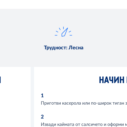
Трудност
:
Лесна
И
НАЧИН 
1
Приготви касерола или по-широк тиган з
2
Извади каймата от салсичето и оформи м