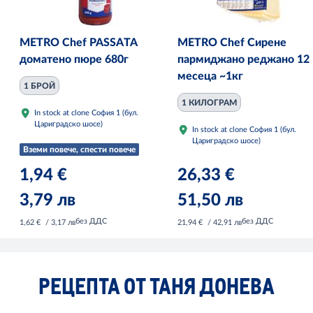
METRO Chef PASSATA
METRO Chef Сирене
доматено пюре 680г
пармиджано реджано 12
месеца ~1кг
1 БРОЙ
1 КИЛОГРАМ
In stock at clone София 1 (бул.
Цариградско шосе)
In stock at clone София 1 (бул.
Цариградско шосе)
Вземи повече, спести повече
1,94 €
26,33 €
3,79 лв
51,50 лв
без ДДС
без ДДС
1,62 €
/ 3,17 лв
21,94 €
/ 42,91 лв
РЕЦЕПТА ОТ ТАНЯ ДОНЕВА