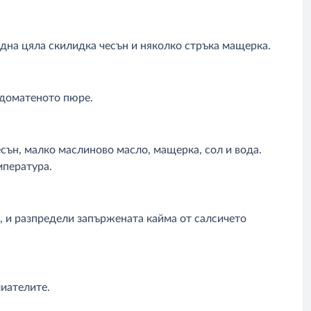
дна цяла скилидка чесън и няколко стръка мащерка.
 доматеното пюре.
сън, малко маслиново масло, мащерка, сол и вода.
мпература.
е, и разпредели запържената кайма от салсичето
иателите.