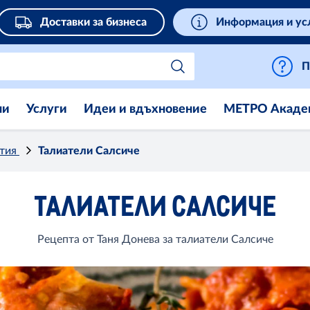
Доставки за бизнеса
Информация и ус
П
ни
Услуги
Идеи и вдъхновение
МЕТРО Акаде
стия
Талиатели Салсиче
ТАЛИАТЕЛИ САЛСИЧЕ
Рецепта от Таня Донева за талиатели Салсиче