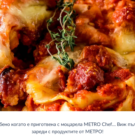
обено когато е приготвена с моцарела METRO Chef… Виж пълн
зареди с продуктите от МЕТРО!