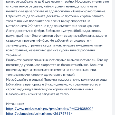
които отслабването да бъде лесно и трайно. Но докато учените не
открият някое от двете, най-сигурният начин да постигнете
целите си е да заложите на здравословно и балансирано хранене.
Стремете се да приемате достатъчно протеини с храна, защото
това също има положителен ефект върху скоростта на
метаболизма. Желателно е да присъстват във всяко хранене.
Яжте достатъчно фибри. Бобовите култури (боб, елда, киноа,
нахут, грах) имат благоприятен ефект върху метаболизма, защото
съдържат протеин и фибри. Не забравяйте плодовете и
зеленчуците, стремете се да ги консумирате ежедневно и към
всяко хранене, независимо дали са сурови или обработени
термично.
Включете физическа активност спрямо възможностите си. Това ще
помогне да увеличите скоростта на базалната обмяна. Колкото
повече мускулна маса имате за сметка на телесни мазнини,
толкова повече калории ще изгаряте в покой.
Не забравяйте и водата! Приемът на достатъчно количество вода
(обичайната препоръка е 8 чаши дневно, но това количество е
строго индивидуално) също ускорява метаболизма и има
благоприятен ефект за загубата на тегло.
Източници:
https://www.ncbi.nlm.nih.gov/pmc/articles/PMC3408800/
https://pubmed.ncbi.nlm.nih.gov/26176799/