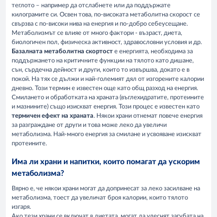
теглото – например да отслабнете или да поддържате
килограмите си. Освен това, по-високата метаболитна скорост се
свързва с по-високи нива на енергия и по-добро себеусещане.
Метаболизмът се влияе от много фактори - възраст, диета,
биологичен пол, физическа активност, здравословни условия и др.
Базалната метаболитна скортост
е енергията, необходима за
поддържането на критичните функции на тялото като дишане,
сън, сърдечна дейност и други, които то извършва, докато е в
покой. На тях се дължи и най-големият дял от изгорените калории
дневно. Този термин е известен още като общ разход на енергия.
Смилането и обработката на храната (въглехидратите, протеините
и мазнините) също изискват енергия. Този процес е известен като
термичен ефект на храната
. Някои храни отнемат повече енергия
за разграждане от други и това може леко да увеличи
метаболизма. Най-много енергия за смилане и усвояване изискват
протеините.
Има ли храни и напитки, които помагат да ускорим
метаболизма?
Вярно е, че някои храни могат да допринесат за леко засилване на
метаболизма, тоест да увеличат броя калории, които тялото
изгаря.
Ако тези храни се включат в диетата, могат да улеснят загубата на