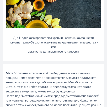
Д-р Недялкова препоръчва храни и напитки, които ще ти
помогнат за по-бързото усвояване на хранителните вещества и
как
организма да изгаря повече калории.
Метаболизмът
е термин, който обединява всички химични
процеси, които протичат в човешкото тяло, за да го поддържат
живо, а системите му да работят нормално. Метаболизмът е
интензитетът, с който тялото ни преобразува хранителните
вещества в енергията, нужна му да функционира.
Често под “метаболизъм” имаме предвид “метаболитна скорост”
или количеството калории, които тялото ни изгаря. Колкото по-
висока е тази скорост, толкова по-лесно постигате цели, свързани с