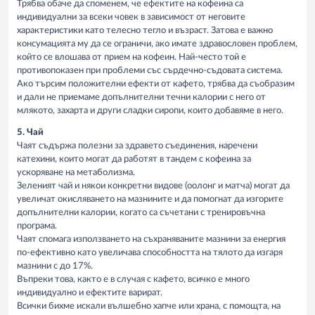
Трябва обаче да споменем, че ефектите на кофеина са
индивидуални за всеки човек в зависимост от неговите
характеристики като телесно тегло и възраст. Затова е важно
консумацията му да се ограничи, ако имате здравословен проблем,
който се влошава от прием на кофеин. Най-често той е
противопоказен при проблеми със сърдечно-съдовата система.
Ако търсим положителни ефекти от кафето, трябва да съобразим
и дали не приемаме допълнителни течни калории с него от
млякото, захарта и други сладки сиропи, които добавяме в него.
5. Чай
Чаят съдържа полезни за здравето съединения, наречени
катехини, които могат да работят в тандем с кофеина за
ускоряване на метаболизма.
Зеленият чай и някои конкретни видове (оолонг и матча) могат да
увеличат окисляването на мазнините и да помогнат да изгорите
допълнителни калории, когато са съчетани с тренировъчна
програма.
Чаят спомага използването на съхраняваните мазнини за енергия
по-ефективно като увеличава способността на тялото да изгаря
мазнини с до 17%.
Въпреки това, както е в случая с кафето, всичко е много
индивидуално и ефектите варират.
Всички бихме искали вълшебно хапче или храна, с помощта, на