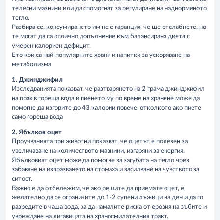
телесни мазнини или да спомогнат за регулиране на наднорменото
тегло.
Разбира се, консумирането им не е гаранция, че ще отслабнете, но
те могат да са отлично допълнение към балансирана диета с
умерен калориен дефицит.
Ето кои са най-популярните храни и напитки за ускоряване на
метаболизма
1. Джинджифил
Изследванията показват, че разтварянето на 2 грама джинджифил
на прах в гореща вода и пиенето му по време на хранене може да
помогне да изгорите до 43 калории повече, отколкото ако пиете
само гореща вода
2. Ябълков оцет
Проучванията при животни показват, че оцетът е полезен за
увеличаване на количеството мазнини, изгаряни за енергия.
Ябълковият оцет може да помогне за загубата на тегло чрез
забавяне на изпразването на стомаха и засилване на чувството за
ситост.
Важно е да отбележим, че ако решите да приемате оцет, е
желателно да се ограничите до 1-2 супени лъжици на ден и да го
разредите в чаша вода, за да намалите риска от ерозия на зъбите и
увреждане на лигавицата на храносмилателния тракт.