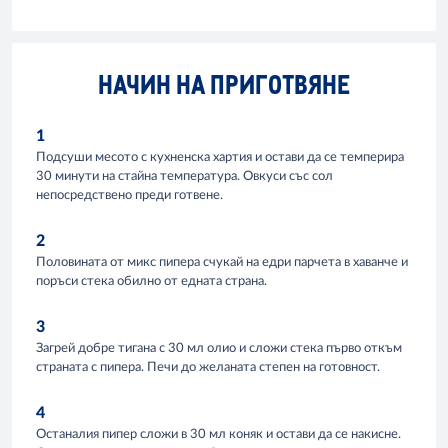
НАЧИН НА ПРИГОТВЯНЕ
1
Подсуши месото с кухненска хартия и остави да се темперира
30 минути на стайна температура. Овкуси със сол
непосредствено преди готвене.
2
Половината от микс пипера счукай на едри парчета в хаванче и
поръси стека обилно от едната страна.
3
Загрей добре тигана с 30 мл олио и сложи стека първо откъм
страната с пипера. Печи до желаната степен на готовност.
4
Останалия пипер сложи в 30 мл коняк и остави да се накисне.