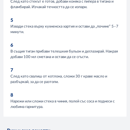
След като стекът е готов, добави коняка с пипера в тигана и
фламбирай. Изчакай течността да се изпари.
5
Извади стека върху кухненска хартия и остави да „почине“ 5–7
минути.
6
В същия тиган прибави телешкия бульон и деглазирай. Накрая
добави 100 мл сметана и остави да се сгъсти.
7
След като свалиш от котлона, сложи 30 г краве масло и
разбъркай, за да се разтопи.
8
Нарежи или сложи стека в чиния, полей със соса и поднеси с
любима гарнитура.