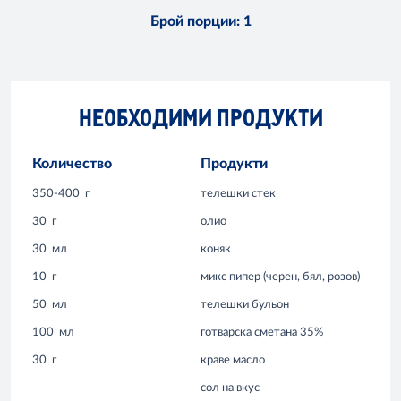
Брой порции
:
1
НЕОБХОДИМИ ПРОДУКТИ
Количество
Продукти
350-400
г
телешки стек
30
г
олио
30
мл
коняк
10
г
микс пипер (черен, бял, розов)
50
мл
телешки бульон
100
мл
готварска сметана 35%
30
г
краве масло
сол на вкус