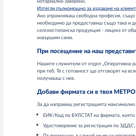
нотариално заверено.
Изтегли пълномощно за издаване на клиент
Ако упражняваш свободна професия, също ле
необходимо да предоставиш също така и до
селскостопанска продукция - лиценз от общи
извършим сами.
При посещение на наш представи
Нашите служители от отдел „Оперативна раб
при теб. Те с готовност ще отговорят на вс
получаваш с нея.
Добави фирмата си в твоя МЕТРО
За да направиш регистрацията максимално 
ЕИК/Код по БУЛСТАТ на фирмата, която
Удостоверение за регистрация по ЗДДС;
Пълномощно, в случай че не си управите