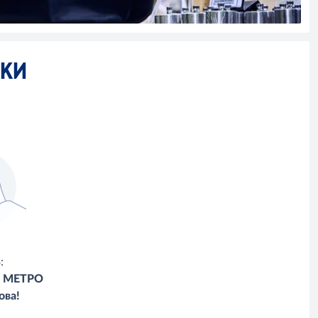
ПКИ
3:
и МЕТРО
ова!