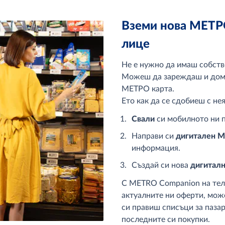
Вземи нова МЕТРО
лице
Не е нужно да имаш собств
Можеш да зареждаш и дома
МЕТРО карта.
Ето как да се сдобиеш с нея
Свали
си мобилното ни
Направи си
дигитален 
информация.
Създай си нова
дигитал
С METRO Companion на тел
актуалните ни оферти, мож
си правиш списъци за паза
последните си покупки.