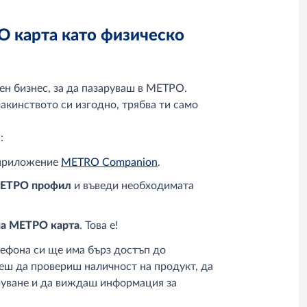
 карта като физическо
ен бизнес, за да пазаруваш в МЕТРО.
кинството си изгодно, трябва ти само
:
 приложение
METRO Companion
.
МЕТРО профил
и
въведи необходимата
на МЕТРО карта
. Това е!
ефона си ще има бърз достъп до
еш да провериш наличност на продукт, да
руване и да виждаш информация за