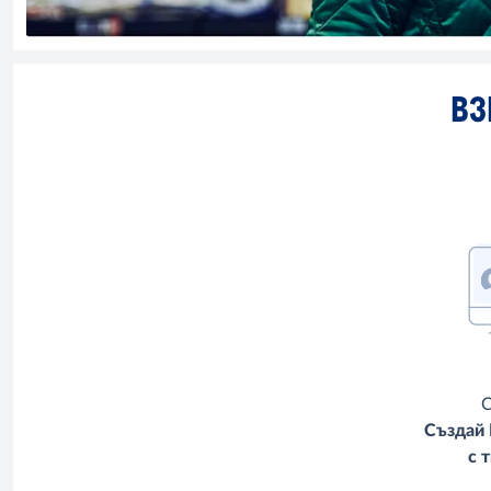
ВЗ
С
Създай
с 