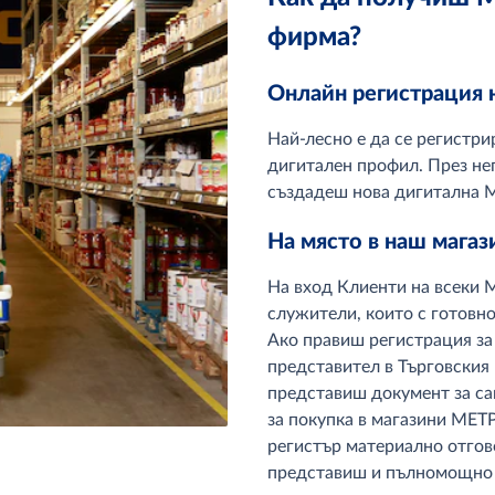
фирма?
Онлайн регистрация 
Най-лесно е да се регистр
дигитален профил. През не
създадеш нова дигитална 
На място в наш магаз
На вход Клиенти на всеки
служители, които с готовн
Ако правиш регистрация за
представител в Търговския
представиш документ за с
за покупка в магазини МЕТР
регистър материално отгов
представиш и пълномощно 