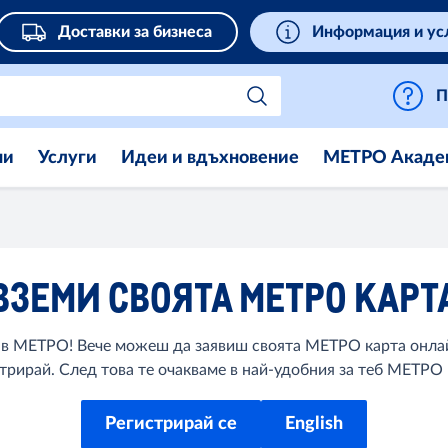
Доставки за бизнеса
Информация и ус
П
ни
Услуги
Идеи и вдъхновение
МЕТРО Акаде
ВЗЕМИ СВОЯТА МЕТРО КАРТ
ш в МЕТРО! Вече можеш да заявиш своята МЕТРО карта онл
стрирай. След това те очакваме в най-удобния за теб МЕТРО 
Регистрирай се
English