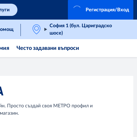
луги
Регистрация/Вход
София 1 (бул. Цариградско
омощ
шосе)
мия
Често задавани въпроси
А
айн. Просто създай своя МЕТРО профил и
магазин.