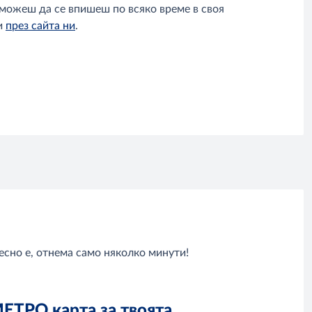
можеш да се впишеш по всяко време в своя
и
през сайта ни
.
сно е, отнема само няколко минути!
ЕТРО карта за твоята