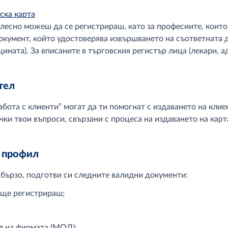
ска карта
сно можеш да се регистрираш, като за професиите, които н
кумент, който удостоверява извършването на съответната д
ната). За вписаните в търговския регистър лица (лекари, ад
тел
ота с клиенти” могат да ти помогнат с издаването на клие
ички твои въпроси, свързани с процеса на издаването на кар
 профил
бързо, подготви си следните валидни документи:
 ще регистрираш;
л на фирмата (МОЛ);