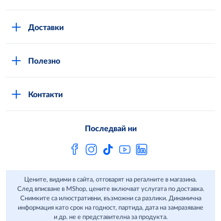
Повече за нас
Доставки
Кариери
Вход в MShop
Отговорност и устойчиво развитие
Полезно
Общи условия за онлайн пазаруване в MShop
Новини
Стани клиент
Защита на лични данни в MShop
METRO AG
Контакти
Свържи се с нас
Често задавани въпроси
Последвай ни
Сертификати за качество и безопасност
Бюлетин
Цените, видими в сайта, отговарят на регалните в магазина.
След вписване в MShop, цените включват услугата по доставка.
Снимките са илюстративни, възможни са разлики. Динамична
информация като срок на годност, партида, дата на замразяване
и др. не е представителна за продукта.