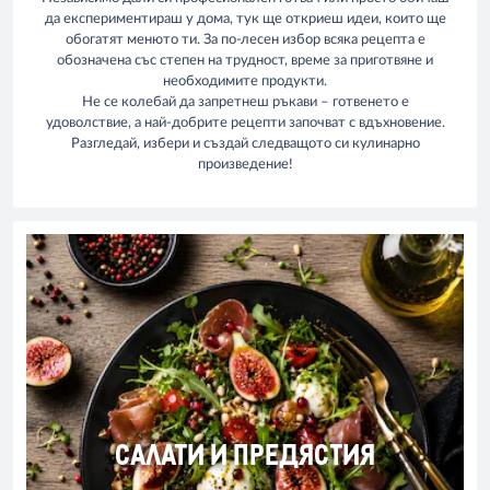
да експериментираш у дома, тук ще откриеш идеи, които ще
обогатят менюто ти. За по-лесен избор всяка рецепта е
обозначена със степен на трудност, време за приготвяне и
необходимите продукти.
Не се колебай да запретнеш ръкави – готвенето е
удоволствие, а най-добрите рецепти започват с вдъхновение.
Разгледай, избери и създай следващото си кулинарно
произведение!
САЛАТИ И ПРЕДЯСТИЯ