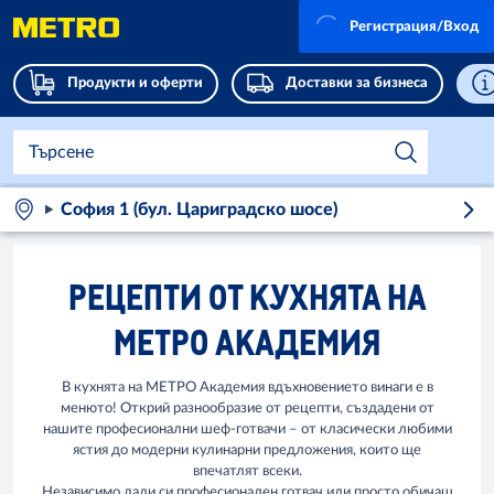
Регистрация/Вход
Продукти и оферти
Доставки за бизнеса
София 1 (бул. Цариградско шосе)
РЕЦЕПТИ ОТ КУХНЯТА НА
МЕТРО АКАДЕМИЯ
В кухнята на МЕТРО Академия вдъхновението винаги е в
менюто! Открий разнообразие от рецепти, създадени от
нашите професионални шеф-готвачи – от класически любими
ястия до модерни кулинарни предложения, които ще
впечатлят всеки.
Независимо дали си професионален готвач или просто обичаш