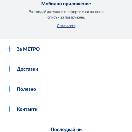
Мобилно приложение
Разгледай актуалните оферти и си направи
списък за пазаруване.
Свали сега
За МЕТРО
Повече за нас
Доставки
Кариери
Вход в MShop
Отговорност и устойчиво развитие
Полезно
Общи условия за онлайн пазаруване в MShop
Новини
Стани клиент
Защита на лични данни в MShop
METRO AG
Контакти
Свържи се с нас
Често задавани въпроси
Последвай ни