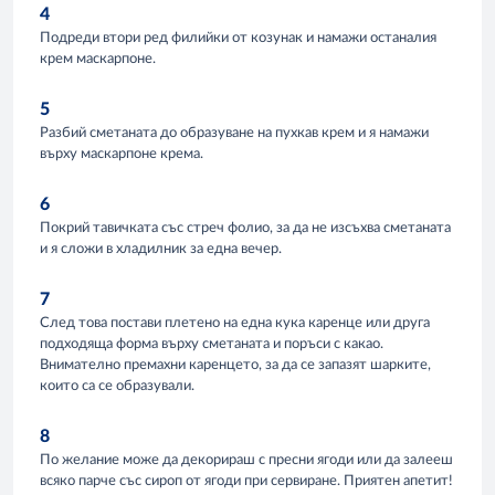
4
Подреди втори ред филийки от козунак и намажи останалия
крем маскарпоне.
5
Разбий сметаната до образуване на пухкав крем и я намажи
върху маскарпоне крема.
6
Покрий тавичката със стреч фолио, за да не изсъхва сметаната
и я сложи в хладилник за една вечер.
7
След това постави плетено на една кука каренце или друга
подходяща форма върху сметаната и поръси с какао.
Внимателно премахни каренцето, за да се запазят шарките,
които са се образували.
8
По желание може да декорираш с пресни ягоди или да залееш
всяко парче със сироп от ягоди при сервиране. Приятен апетит!