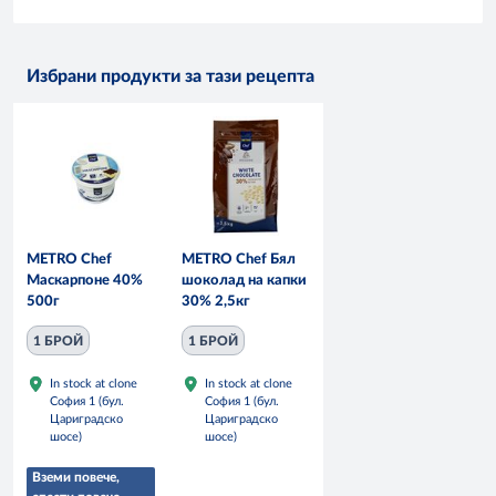
Избрани продукти за тази рецепта
METRO Chef
METRO Chef Бял
Маскарпоне 40%
шоколад на капки
500г
30% 2,5кг
1 БРОЙ
1 БРОЙ
In stock at clone
In stock at clone
София 1 (бул.
София 1 (бул.
Цариградско
Цариградско
шосе)
шосе)
Вземи повече,