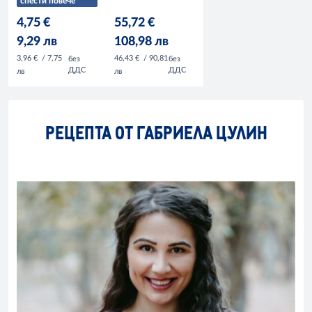
спести повече
4,75 €
55,72 €
9,29 лв
108,98 лв
3,96 €
/ 7,75
46,43 €
/ 90,81
без
без
ДДС
ДДС
лв
лв
РЕЦЕПТА ОТ ГАБРИЕЛА ЦУЛИН