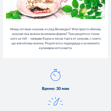
Имаш останал козунак и след Великден? Или просто обичаш
козунак във всички възможни форми? Тази рецепта е точно
като за теб – направи бърза и лесна торта от козунак, с която
ще впечатлиш всички. Рецептата е подходяща и за малките
кулинарни ентусиасти.
Време
:
30 мин