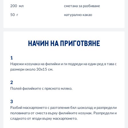
200
мл
сметана за разбиване
50
г
натурално какао
НАЧИН НА ПРИГОТВЯНЕ
1
Нарежи козунака на филийки и ги подреди на един ред в тава с
размери около 30x15 см.
2
Полей филийките с прясното мляко.
3
Разбий маскарпонето с разтопения бял шоколад и разпредели
половината от сместа върху филийките козунак. Разпредели и
сладкото от ягоди върху маскарпонето.