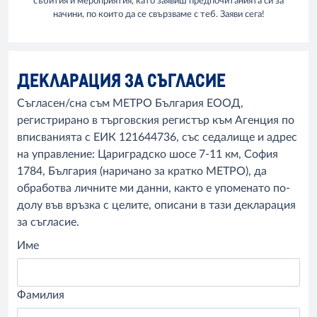
събития и мероприятия, като заявиш предпочитанията си за
начини, по които да се свързваме с теб. Заяви сега!
ДЕКЛАРАЦИЯ ЗА СЪГЛАСИЕ
Съгласен/сна съм МЕТРО България ЕООД,
регистрирано в търговския регистър към Агенция по
вписванията с ЕИК 121644736, със седалище и адрес
на управление: Цариградско шосе 7-11 км, София
1784, България (наричано за кратко МЕТРО), да
обработва личните ми данни, както е упоменато по-
долу във връзка с целите, описани в тази декларация
за съгласие.
Име
Фамилия