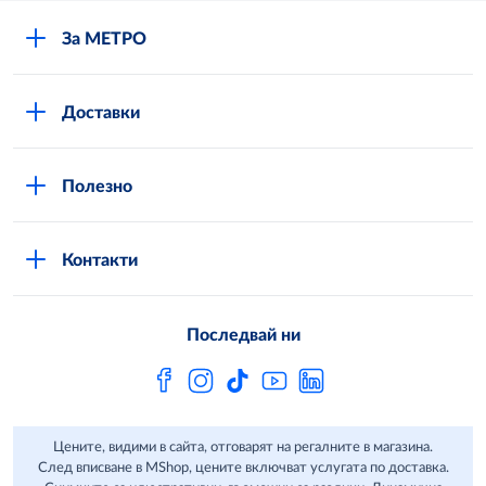
За МЕТРО
Повече за нас
Доставки
Кариери
Вход в MShop
Отговорност и устойчиво развитие
Полезно
Общи условия за онлайн пазаруване в MShop
Новини
Стани клиент
Защита на лични данни в MShop
METRO AG
Контакти
Свържи се с нас
Често задавани въпроси
Последвай ни
Сертификати за качество и безопасност
Бюлетин
Цените, видими в сайта, отговарят на регалните в магазина.
След вписване в MShop, цените включват услугата по доставка.