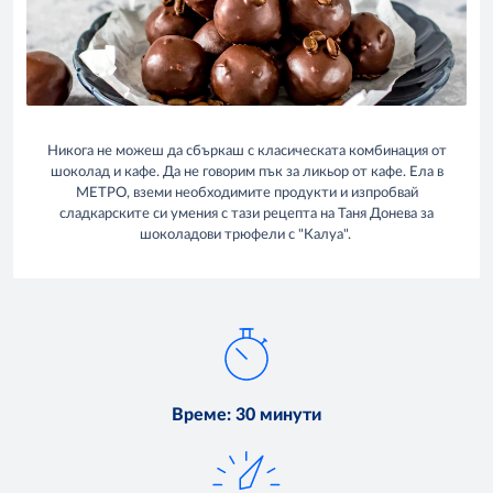
Никога не можеш да сбъркаш с класическата комбинация от
шоколад и кафе. Да не говорим пък за ликьор от кафе. Ела в
МЕТРО, вземи необходимите продукти и изпробвай
сладкарските си умения с тази рецепта на Таня Донева за
шоколадови трюфели с "Калуа".
Време
:
30 минути