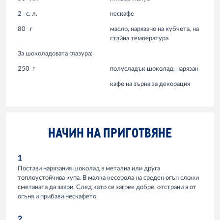
2
с. л.
нескафе
80
г
масло, нарязано на кубчета, на
стайна температура
За шоколадовата глазура:
250
г
полусладък шоколад, нарязан
кафе на зърна за декорация
НАЧИН НА ПРИГОТВЯНЕ
1
Постави нарязания шоколад в метална или друга
топлоустойчива купа. В малка кесерола на среден огън сложи
сметаната да заври. След като се загрее добре, отстрани я от
огъня и прибави нескафето.
2