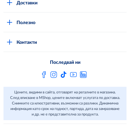
Доставки
Кариери
Вход в MShop
Отговорност и устойчиво развитие
Полезно
Общи условия за онлайн пазаруване в MShop
Новини
Стани клиент
Защита на лични данни в MShop
METRO AG
Контакти
Свържи се с нас
Често задавани въпроси
Последвай ни
Сертификати за качество и безопасност
Бюлетин
Цените, видими в сайта, отговарят на регалните в магазина.
След вписване в MShop, цените включват услугата по доставка.
Снимките са илюстративни, възможни са разлики. Динамична
информация като срок на годност, партида, дата на замразяване
и др. не е представителна за продукта.