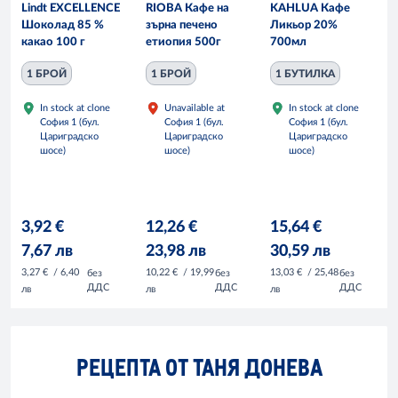
Lindt EXCELLENCE
RIOBA Кафе на
KAHLUA Кафе
Шоколад 85 %
зърна печено
Ликьор 20%
какао 100 г
етиопия 500г
700мл
1 БРОЙ
1 БРОЙ
1 БУТИЛКА
In stock at clone
Unavailable at
In stock at clone
София 1 (бул.
София 1 (бул.
София 1 (бул.
Цариградско
Цариградско
Цариградско
шосе)
шосе)
шосе)
3,92 €
12,26 €
15,64 €
7,67 лв
23,98 лв
30,59 лв
3,27 €
/ 6,40
10,22 €
/ 19,99
13,03 €
/ 25,48
без
без
без
ДДС
ДДС
ДДС
лв
лв
лв
РЕЦЕПТА ОТ ТАНЯ ДОНЕВА