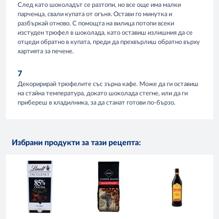
След като шоколадът се разтопи, но все още има малки
парченца, свали купата от огъня. Остави го минутка и
разбъркай отново. С помощта на вилица потопи всеки
изстуден трюфел в шоколада, като оставиш излишния да се
отцеди обратно в купата, преди да прехвърлиш обратно върху
хартията за печене.
7
Декоририрай трюфелите със зърна кафе. Може да ги оставиш
на стайна температура, докато шоколада стегне, или да ги
прибереш в хладилника, за да станат готови по-бързо.
Избрани продукти за тази рецепта: