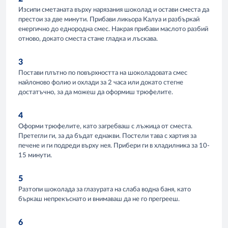
Изсипи сметаната върху нарязания шоколад и остави сместа да
престои за две минути. Прибави ликьора Калуа и разбъркай
енергично до еднородна смес. Накрая прибави маслото разбий
отново, докато сместа стане гладка и лъскава.
3
Постави плътно по повърхността на шоколадовата смес
найлоново фолио и охлади за 2 часа или докато стегне
достатъчно, за да можеш да оформиш трюфелите.
4
Оформи трюфелите, като загребваш с лъжица от сместа.
Претегли ги, за да бъдат еднакви. Постели тава с хартия за
печене и ги подреди върху нея. Прибери ги в хладилника за 10-
15 минути.
5
Разтопи шоколада за глазурата на слаба водна баня, като
бъркаш непрекъснато и внимаваш да не го прегрееш.
6