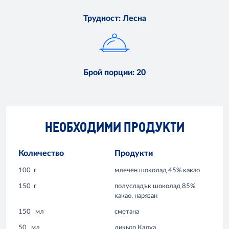
Трудност
:
Лесна
Брой порции
:
20
НЕОБХОДИМИ ПРОДУКТИ
Количество
Продукти
100
г
млечен шоколад 45% какао
150
г
полусладък шоколад 85%
какао, нарязан
150
мл
сметана
50
мл
ликьор Калуа