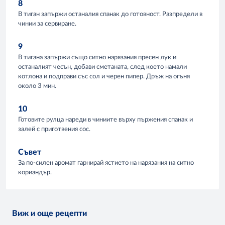
8
В тиган запържи останалия спанак до готовност. Разпредели в
чинии за сервиране.
9
В тигана запържи също ситно нарязания пресен лук и
останалият чесън, добави сметаната, след което намали
котлона и подправи със сол и черен пипер. Дръж на огъня
около 3 мин.
10
Готовите рулца нареди в чиниите върху пържения спанак и
залей с приготвения сос.
Съвет
За по-силен аромат гарнирай ястието на нарязания на ситно
кориандър.
Виж и още рецепти