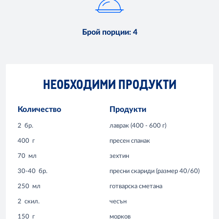
Брой порции
:
4
НЕОБХОДИМИ ПРОДУКТИ
Количество
Продукти
2
бр.
лаврак (400 - 600 г)
400
г
пресен спанак
70
мл
зехтин
30-40
бр.
пресни скариди (размер 40/60)
250
мл
готварска сметана
2
скил.
чесън
150
г
морков