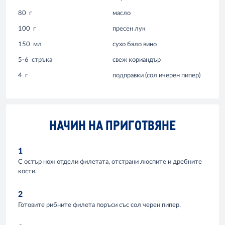
80
г
масло
100
г
пресен лук
150
мл
сухо бяло вино
5-6
стръка
свеж кориандър
4
г
подправки (сол ичерен пипер)
НАЧИН НА ПРИГОТВЯНЕ
1
С остър нож отдели филетата, отстрани люспите и дребните
кости.
2
Готовите рибните филета поръси със сол черен пипер.