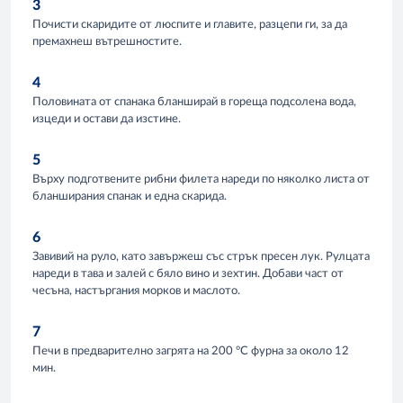
3
Почисти скаридите от люспите и главите, разцепи ги, за да
премахнеш вътрешностите.
4
Половината от спанака бланширай в гореща подсолена вода,
изцеди и остави да изстине.
5
Върху подготвените рибни филета нареди по няколко листа от
бланширания спанак и една скарида.
6
Завивий на руло, като завържеш със стрък пресен лук. Рулцата
нареди в тава и залей с бяло вино и зехтин. Добави част от
чесъна, настъргания морков и маслото.
7
Печи в предварително загрята на 200 °С фурна за около 12
мин.