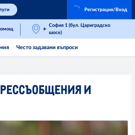
луги
Регистрация/Вход
София 1 (бул. Цариградско
омощ
шосе)
мия
Често задавани въпроси
ПРЕССЪОБЩЕНИЯ И