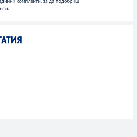
медийни комплекти, за да подобриш
нти.
ТАТИЯ