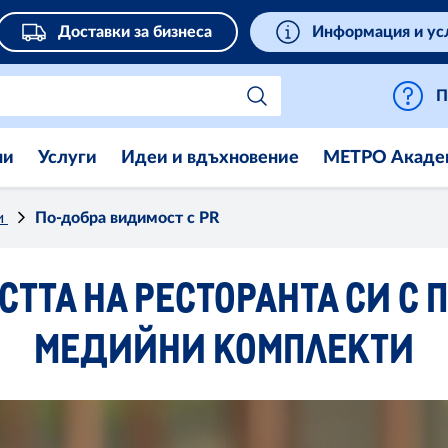
Доставки за бизнеса
Информация и ус
П
ни
Услуги
Идеи и вдъхновение
МЕТРО Акаде
и
По-добра видимост с PR
ТТА НА РЕСТОРАНТА СИ С 
МЕДИЙНИ КОМПЛЕКТИ