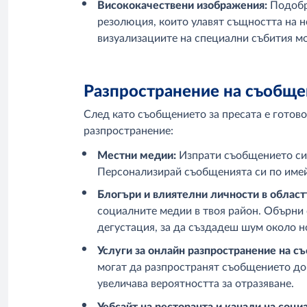
Висококачествени изображения:
Подобр
резолюция, които улавят същността на н
визуализациите на специални събития мо
Разпространение на съобще
След като съобщението за пресата е готово
разпространение:
Местни медии:
Изпрати съобщението си 
Персонализирай съобщенията си по имейл
Блогъри и влиятелни личности в област
социалните медии в твоя район. Обърни
дегустация, за да създадеш шум около н
Услуги за онлайн разпространение на съ
могат да разпространят съобщението до 
увеличава вероятността за отразяване.
Уебсайт на ресторанта и канали на соц