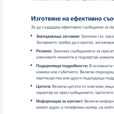
Изготвяне на ефективно съ
За да създадеш ефективно съобщение за пре
Завладяващо заглавие:
Започни със завл
Заглавието трябва да е кратко, ангажир
Резюме:
Започни съобщението за пресат
ключовите моменти и подчертай уникалн
Подкрепящи подробности:
В основната 
новина или събитието. Включи подходяща
партньорства или други подходящи подр
Цитати:
Включи цитати от ключови лица 
характер на прессъобщението. Цитатите 
Информация за контакт:
Включи информа
имейл адрес и телефонен номер, на койт