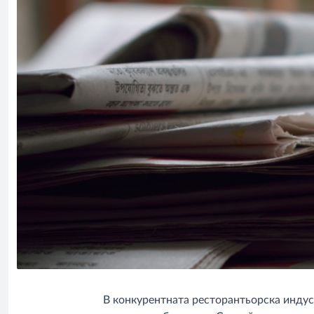
В конкурентната ресторантьорска индус