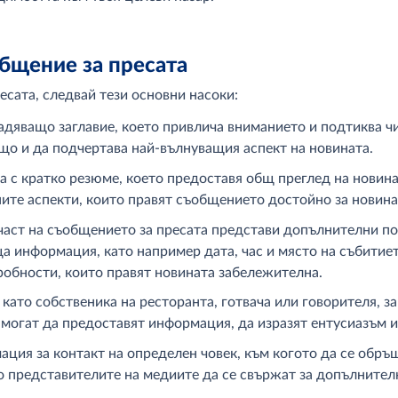
общение за пресата
сата, следвай тези основни насоки:
адяващо заглавие, което привлича вниманието и подтиква ч
ащо и да подчертава най-вълнуващия аспект на новината.
а с кратко резюме, което предоставя общ преглед на новина
ите аспекти, които правят съобщението достойно за новина
част на съобщението за пресата представи допълнителни п
 информация, като например дата, час и място на събитие
обности, които правят новината забележителна.
като собственика на ресторанта, готвача или говорителя, з
могат да предоставят информация, да изразят ентусиазъм и
ция за контакт на определен човек, към когото да се обръ
о представителите на медиите да се свържат за допълнител