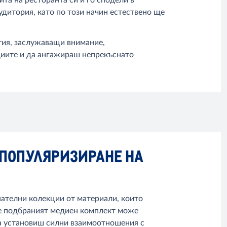
удитория, като по този начин естествено ще
тия, заслужаващи внимание,
диите и да ангажираш непрекъснато
 ПОПУЛЯРИЗИРАНЕ НА
пателни колекции от материали, които
ре подбраният медиен комплект може
да установиш силни взаимоотношения с