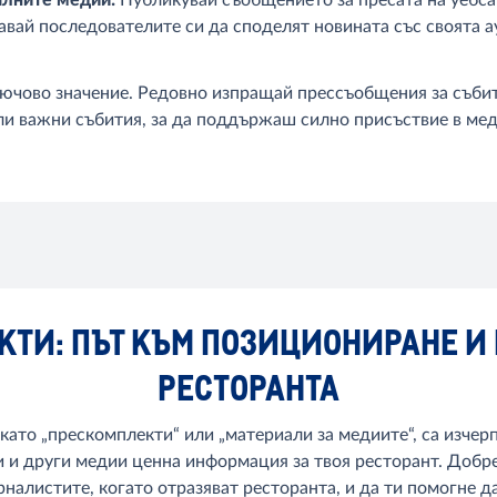
авай последователите си да споделят новината със своята а
ключово значение. Редовно изпращай прессъобщения за съби
ли важни събития, за да поддържаш силно присъствие в ме
КТИ: ПЪТ КЪМ ПОЗИЦИОНИРАНЕ И
РЕСТОРАНТА
ато „прескомплекти“ или „материали за медиите“, са изчер
и и други медии ценна информация за твоя ресторант. Доб
рналистите, когато отразяват ресторанта, и да ти помогне 