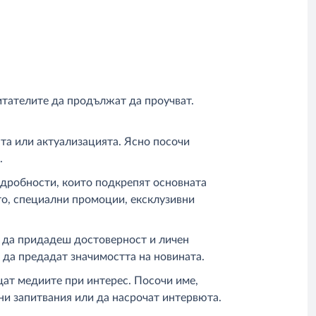
итателите да продължат да проучват.
та или актуализацията. Ясно посочи
.
одробности, които подкрепят основната
то, специални промоции, ексклузивни
а да придадеш достоверност и личен
 да предадат значимостта на новината.
щат медиите при интерес. Посочи име,
ни запитвания или да насрочат интервюта.