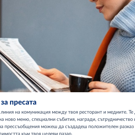
 за пресата
 линия на комуникация между твоя ресторант и медиите. Те
а ново меню, специални събития, награди, сътрудничество 
на прессъобщения можеш да създадеш положителен разказ з
димостта към твоя целеви пазар.