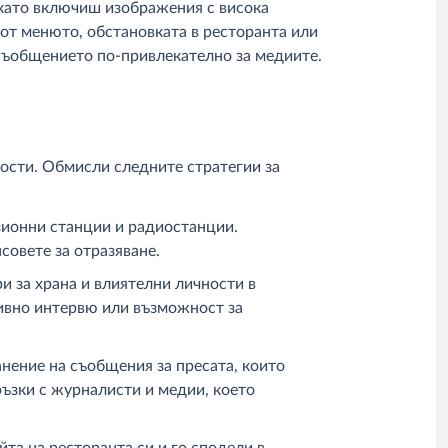
 като включиш изображения с висока
от менюто, обстановката в ресторанта или
 съобщението по-привлекателно за медиите.
ности. Обмисли следните стратегии за
зионни станции и радиостанции.
овете за отразяване.
и за храна и влиятелни личности в
ивно интервю или възможност за
нение на съобщения за пресата, които
ръзки с журналисти и медии, което
та на ресторанта си и го сподели в