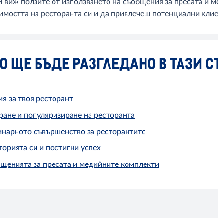
и виж ползите от използването на съобщения за пресата и 
имостта на ресторанта си и да привлечеш потенциални клие
О ЩЕ БЪДЕ РАЗГЛЕДАНО В ТАЗИ С
я за твоя ресторант
ане и популяризиране на ресторанта
инарното съвършенство за ресторантите
торията си и постигни успех
бщенията за пресата и медийните комплекти