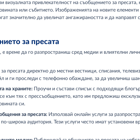
и визуалната привлекателност на съобщението за пресата,
овината или събитието. Изображенията на новите елементи 
гат значително да увеличат ангажираността и да направят
нието за пресата
, е време да го разпространиш сред медии и влиятелни лич
за пресата директно до местни вестници, списания, телеви
 и ги проследи с телефонно обаждане, за да увеличиш шанс
та на храните:
Проучи и състави списък с подходящи блогър
 се към тях с прессъобщението, като им предложиш ексклуз
овината си.
общения за пресата:
Използвай онлайн услуги за разпростра
по-широка аудитория. Тези услуги често имат установени в
иалните медии:
Публикувай съобщението за пресата на уебсай