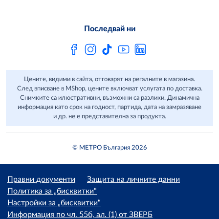
Свържи се с нас
Често задавани въпроси
Последвай ни
Сертификати за качество и безопасност
Бюлетин
Цените, видими в сайта, отговарят на регалните в магазина.
След вписване в MShop, цените включват услугата по доставка.
Снимките са илюстративни, възможни са разлики. Динамична
информация като срок на годност, партида, дата на замразяване
и др. не е представителна за продукта.
© МЕТРО България 2026
Правни документи
Защита на личните данни
Политика за „бисквитки“
Настройки за „бисквитки“
Информация по чл. 55б, ал. (1) от ЗВЕРБ