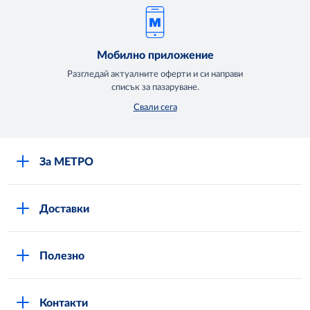
Мобилно приложение
Разгледай актуалните оферти и си направи
списък за пазаруване.
Свали сега
За МЕТРО
Повече за нас
Доставки
Кариери
Вход в MShop
Отговорност и устойчиво развитие
Полезно
Общи условия за онлайн пазаруване в MShop
Новини
Стани клиент
Защита на лични данни в MShop
METRO AG
Контакти