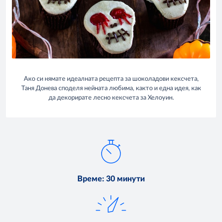
Ако си нямате идеалната рецепта за шоколадови кексчета,
Таня Донева споделя нейната любима, както и една идея, как
да декорирате лесно кексчета за Хелоуин.
Време
:
30 минути