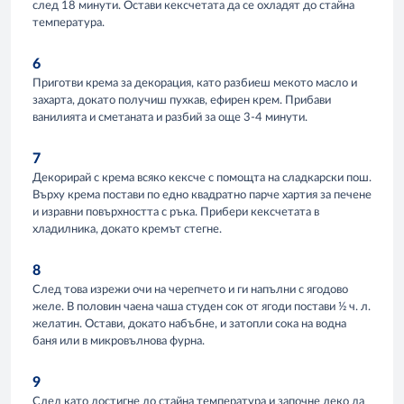
след 18 минути. Остави кексчетата да се охладят до стайна
температура.
6
Приготви крема за декорация, като разбиеш мекото масло и
захарта, докато получиш пухкав, ефирен крем. Прибави
ванилията и сметаната и разбий за още 3-4 минути.
7
Декорирай с крема всяко кексче с помощта на сладкарски пош.
Върху крема постави по едно квадратно парче хартия за печене
и изравни повърхността с ръка. Прибери кексчетата в
хладилника, докато кремът стегне.
8
След това изрежи очи на черепчето и ги напълни с ягодово
желе. В половин чаена чаша студен сок от ягоди постави ½ ч. л.
желатин. Остави, докато набъбне, и затопли сока на водна
баня или в микровълнова фурна.
9
След като достигне до стайна температура и започне леко да