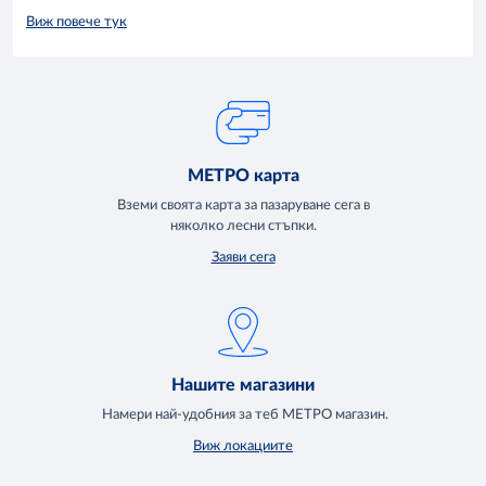
Виж повече тук
МЕТРО карта
Вземи своята карта за пазаруване сега в
няколко лесни стъпки.
Заяви сега
Нашите магазини
Намери най-удобния за теб МЕТРО магазин.
Виж локациите