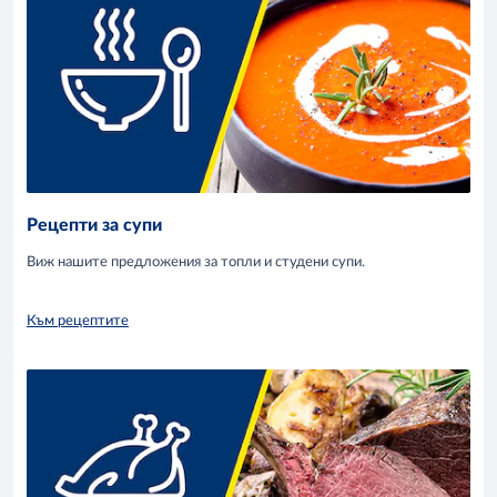
Рецепти за супи
Виж нашите предложения за топли и студени супи.
Към рецептите