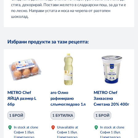
стяга, декорирай. Постави желето в сладкарски пош, за да ти е
по лесно. Направи устата и носа на черепа от разтопен
шоколад.
Избрани продукти за тази рецепта:
METRO Chef
aro Олио
METRO Chef
ЯЙЦА размер L
рафинирано
Заквасена
6бр
слънчогледово 1л
Сметана 20% 400г
1 БРОЙ
1 БУТИЛКА
1 БРОЙ
In stock at clone
Unavailable at
In stock at clone
София 1 (бул.
София 1 (бул.
София 1 (бул.
Цариградско
Цариградско
Цариградско