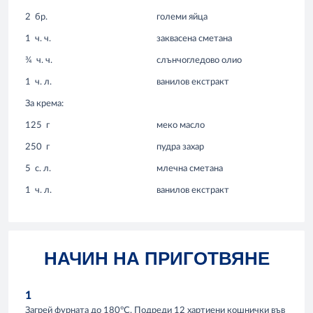
2
бр.
големи яйца
1
ч. ч.
заквасена сметана
¾
ч. ч.
слънчогледово олио
1
ч. л.
ванилов екстракт
За крема:
125
г
меко масло
250
г
пудра захар
5
с. л.
млечна сметана
1
ч. л.
ванилов екстракт
НАЧИН НА ПРИГОТВЯНЕ
1
Загрей фурната до 180°C. Подреди 12 хартиени кошнички във