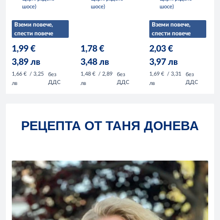
шосе)
шосе)
шосе)
Вземи повече,
Вземи повече,
спести повече
спести повече
1,99 €
1,78 €
2,03 €
3,89 лв
3,48 лв
3,97 лв
1,66 €
/ 3,25
1,48 €
/ 2,89
1,69 €
/ 3,31
без
без
без
ДДС
ДДС
ДДС
лв
лв
лв
РЕЦЕПТА ОТ ТАНЯ ДОНЕВА