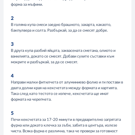
форма за мъфини.
2
В голяма купа смеси заедно брашното, захарта, какаото,
бакпулвера и солта. Разбъркай, за да се смесят добре.
3
В друга купа разбий яйцата, заквасената сметана, олиото и
ванилията, докато се смесят. Добави сухите съставки към
мокрите и разбъркай, за да се смесят.
4
Направи малки фитилчета от алуминиево фолио и ги постави в
двата долни края на кексчетата между формата и хартията.
Така след като тестото се изпече, кексчетата ще имат
формата на черепчета.
5
Печи кексчетата за 17-20 минути в предварително загрятата
фурна или докато клечка за зъби, забита в центъра, излезе
чиста. Всяка фурна е различна, така че провери за готовност