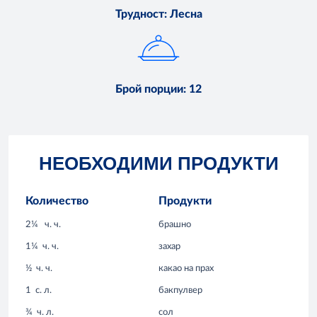
Трудност
:
Лесна
Брой порции
:
12
НЕОБХОДИМИ ПРОДУКТИ
Количество
Продукти
2¼
ч. ч.
брашно
1¼
ч. ч.
захар
½
ч. ч.
какао на прах
1
с. л.
бакпулвер
¾
ч. л.
сол