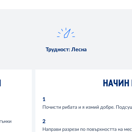
Трудност
:
Лесна
И
НАЧИН 
1
Почисти рибата и я измий добре. Подсуш
 тънки
2
Направи разрези по повърхността на мес