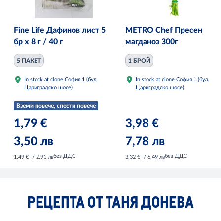
Fine Life Дафинов лист 5
METRO Chef Пресен
бр x 8 г / 40 г
магданоз 300г
5 ПАКЕТ
1 БРОЙ
In stock at clone София 1 (бул.
In stock at clone София 1 (бул.
Цариградско шосе)
Цариградско шосе)
Вземи повече, спести повече
1,79 €
3,98 €
3,50 лв
7,78 лв
без ДДС
без ДДС
1,49 €
/ 2,91 лв
3,32 €
/ 6,49 лв
РЕЦЕПТА ОТ ТАНЯ ДОНЕВА