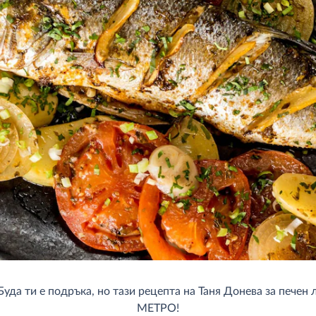
Буда ти е подръка, но тази рецепта на Таня Донева за печен
МЕТРО!