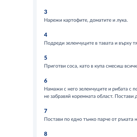
3
Нарежи картофите, доматите и лука.
4
Подреди зеленчуците в тавата и върху тя
5
Приготви соса, като в купа смесиш всичк
6
Намажи с него зеленчуците и рибата с п
не забравяй коремната област. Постави 
7
Постави по едно тънко парче от ръката н
8