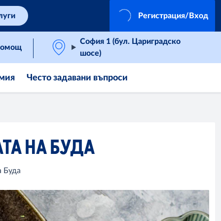
луги
Регистрация/Вход
София 1 (бул. Цариградско
омощ
шосе)
мия
Често задавани въпроси
ТА НА БУДА
а Буда