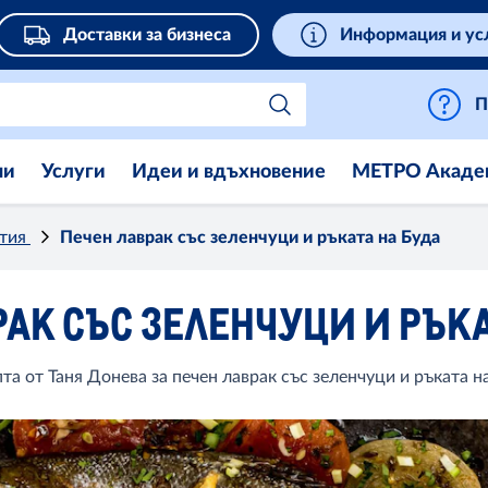
Доставки за бизнеса
Информация и ус
П
ни
Услуги
Идеи и вдъхновение
МЕТРО Акаде
стия
Печен лаврак със зеленчуци и ръката на Буда
РАК СЪС ЗЕЛЕНЧУЦИ И РЪКА
та от Таня Донева за печен лаврак със зеленчуци и ръката н