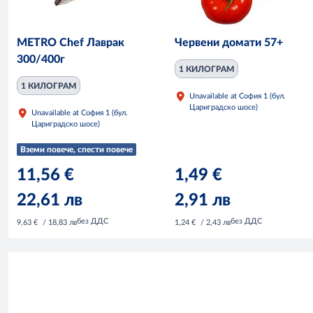
METRO Chef Лаврак
Червени домати 57+
300/400г
1 КИЛОГРАМ
1 КИЛОГРАМ
Unavailable at София 1 (бул.
Цариградско шосе)
Unavailable at София 1 (бул.
Цариградско шосе)
Вземи повече, спести повече
11,56 €
1,49 €
22,61 лв
2,91 лв
без ДДС
без ДДС
9,63 €
/ 18,83 лв
1,24 €
/ 2,43 лв