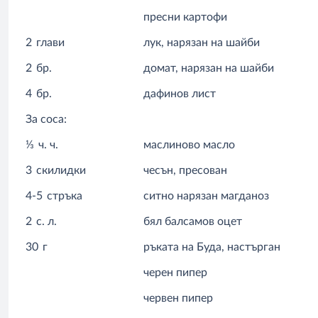
пресни картофи
2
глави
лук, нарязан на шайби
2
бр.
домат, нарязан на шайби
4
бр.
дафинов лист
За соса:
⅓
ч. ч.
маслиново масло
3
скилидки
чесън, пресован
4-5
стръка
ситно нарязан магданоз
2
с. л.
бял балсамов оцет
30
г
ръката на Буда, настърган
черен пипер
червен пипер