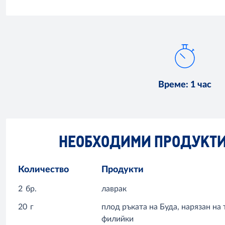
Време
:
1 час
НЕОБХОДИМИ ПРОДУКТ
Количество
Продукти
2
бр.
лаврак
20
г
плод ръката на Буда, нарязан на
филийки