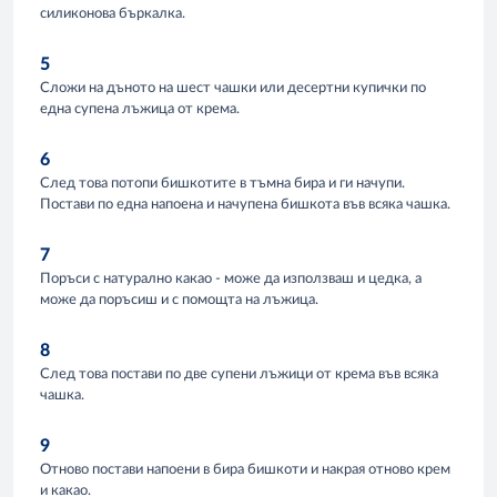
силиконова бъркалка.
5
Сложи на дъното на шест чашки или десертни купички по
една супена лъжица от крема.
6
След това потопи бишкотите в тъмна бира и ги начупи.
Постави по една напоена и начупена бишкота във всяка чашка.
7
Поръси с натурално какао - може да използваш и цедка, а
може да поръсиш и с помощта на лъжица.
8
След това постави по две супени лъжици от крема във всяка
чашка.
9
Отново постави напоени в бира бишкоти и накрая отново крем
и какао.