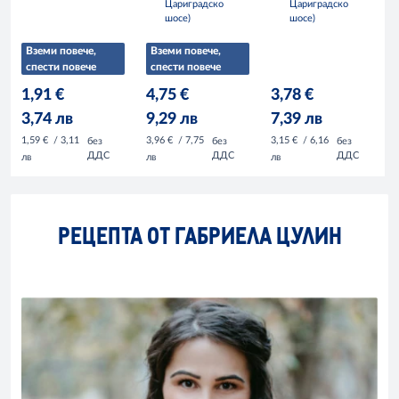
Цариградско
Цариградско
шосе)
шосе)
Вземи повече,
Вземи повече,
спести повече
спести повече
1,91 €
4,75 €
3,78 €
3,74 лв
9,29 лв
7,39 лв
1,59 €
/ 3,11
3,96 €
/ 7,75
3,15 €
/ 6,16
без
без
без
ДДС
ДДС
ДДС
лв
лв
лв
РЕЦЕПТА ОТ ГАБРИЕЛА ЦУЛИН