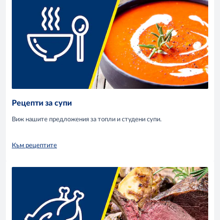
Рецепти за супи
Виж нашите предложения за топли и студени супи.
Към рецептите