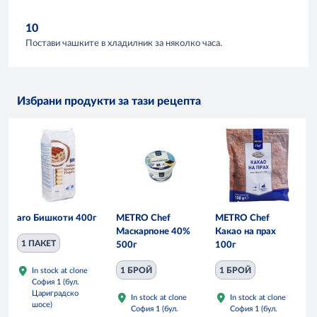
10
Постави чашките в хладилник за няколко часа.
Избрани продукти за тази рецепта
aro Бишкоти 400г
METRO Chef
METRO Chef
Маскарпоне 40%
Какао на прах
1 ПАКЕТ
500г
100г
1 БРОЙ
1 БРОЙ
In stock at clone
София 1 (бул.
Цариградско
In stock at clone
In stock at clone
шосе)
София 1 (бул.
София 1 (бул.