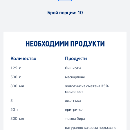
Брой порции
:
10
НЕОБХОДИМИ ПРОДУКТИ
Количество
Продукти
125
г
бишкоти
500
г
маскарпоне
300
мл
животинска сметана 35%
масленост
3
жълтъка
50
г
еритритол
300
мл
тъмна бира
натурално какао за поръсване