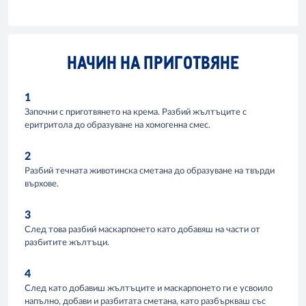
НАЧИН НА ПРИГОТВЯНЕ
1
Започни с приготвянето на крема. Разбий жълтъците с
еритритола до образуване на хомогенна смес.
2
Разбий течната животинска сметана до образуване на твърди
върхове.
3
След това разбий маскарпонето като добавяш на части от
разбитите жълтъци.
4
След като добавиш жълтъците и маскарпонето ги е усвоило
напълно, добави и разбитата сметана, като разбъркваш със