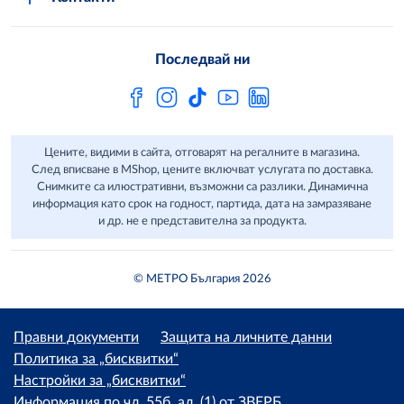
Свържи се с нас
Често задавани въпроси
Последвай ни
Сертификати за качество и безопасност
Бюлетин
Цените, видими в сайта, отговарят на регалните в магазина.
След вписване в MShop, цените включват услугата по доставка.
Снимките са илюстративни, възможни са разлики. Динамична
информация като срок на годност, партида, дата на замразяване
и др. не е представителна за продукта.
© МЕТРО България 2026
Правни документи
Защита на личните данни
Политика за „бисквитки“
Настройки за „бисквитки“
Информация по чл. 55б, ал. (1) от ЗВЕРБ