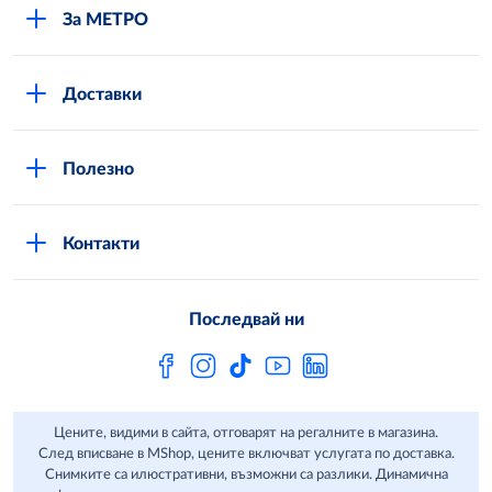
За МЕТРО
Повече за нас
Доставки
Кариери
Вход в MShop
Отговорност и устойчиво развитие
Полезно
Общи условия за онлайн пазаруване в MShop
Новини
Стани клиент
Защита на лични данни в MShop
METRO AG
Контакти
Свържи се с нас
Често задавани въпроси
Последвай ни
Сертификати за качество и безопасност
Бюлетин
Цените, видими в сайта, отговарят на регалните в магазина.
След вписване в MShop, цените включват услугата по доставка.
Снимките са илюстративни, възможни са разлики. Динамична