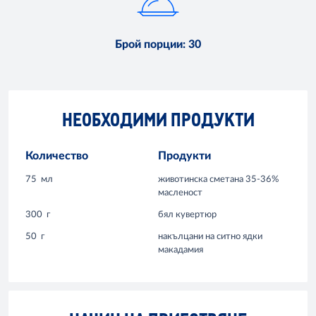
Брой порции
:
30
НЕОБХОДИМИ ПРОДУКТИ
Количество
Продукти
75
мл
животинска сметана 35-36%
масленост
300
г
бял кувертюр
50
г
накълцани на ситно ядки
макадамия