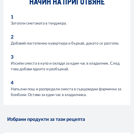
НАЧИН НА ПРИГОТВЯНЕ
1
Затопли сметаната в тенджера.
2
Добавяй постепенно кувертюра и бъркай, докато се разтопи.
3
Изсипи сместа в купа и охлади за един час в хладилник. След
това добави ядките и разбъркай.
4
Напълни пош и разпредели сместа в сърцевидни формички за
бонбони. Остави за един час в хладилника.
Избрани продукти за тази рецепта