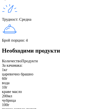
Трудност
:
Средна
Брой порции
:
4
Необходими продукти
Количество
Продукти
За качамака:
1
кг
царевично брашно
60
г
вода
10
г
краве масло
200
мл
чубрица
100
г