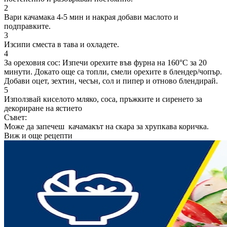
2
Вари качамака 4-5 мин и накрая добави маслото и
подправките.
3
Изсипи сместа в тава и охладете.
4
За ореховия сос: Изпечи орехите във фурна на 160°С за 20
минути. Докато още са топли, смели орехите в блендер/чопър.
Добави оцет, зехтин, чесън, сол и пипер и отново блендирай.
5
Използвай киселото мляко, соса, пръжките и сиренето за
декориране на ястието
Съвет:
Може да запечеш качамакът на скара за хрупкава коричка.
Виж и още рецепти