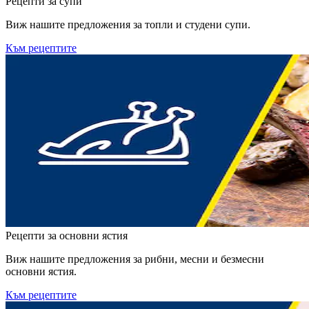
Рецепти за супи
Виж нашите предложения за топли и студени супи.
Към рецептите
Рецепти за основни ястия
Виж нашите предложения за рибни, месни и безмесни
основни ястия.
Към рецептите