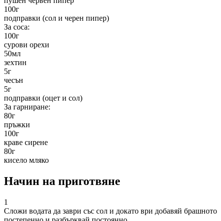
пушен червен пипер
100
г
подправки (сол и черен пипер)
За соса:
100
г
сурови орехи
50
мл
зехтин
5
г
чесън
5
г
подправки (оцет и сол)
За гарниране:
80
г
пръжки
100
г
краве сирене
80
г
кисело мляко
Начин на приготвяне
1
Сложи водата да заври със сол и докато ври добавяй брашното
постепенно и разбърквай постоянно.