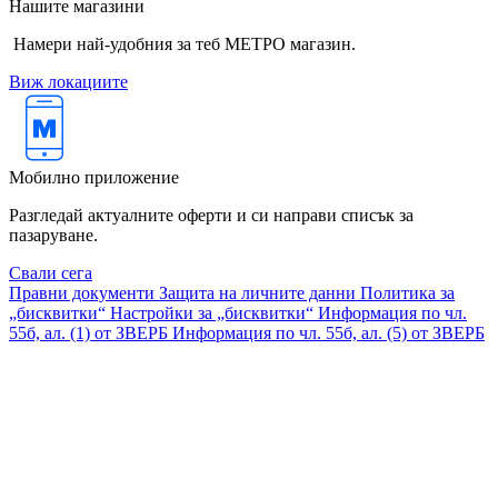
Нашите магазини
Намери най-удобния за теб МЕТРО магазин.
Виж локациите
Мобилно приложение
Разгледай актуалните оферти и си направи списък за
пазаруване.
Свали сега
Правни документи
Защита на личните данни
Политика за
„бисквитки“
Настройки за „бисквитки“
Информация по чл.
55б, ал. (1) от ЗВЕРБ
Информация по чл. 55б, ал. (5) от ЗВЕРБ