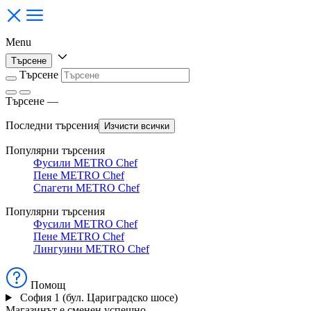
Menu
Търсене
Търсене
Търсене
—
Последни търсения
Изчисти всички
Популярни търсения
Фусили METRO Chef
Пене METRO Chef
Спагети METRO Chef
Популярни търсения
Фусили METRO Chef
Пене METRO Chef
Лингуини METRO Chef
Помощ
София 1 (бул. Цариградско шосе)
Магазинът е сменен успешно