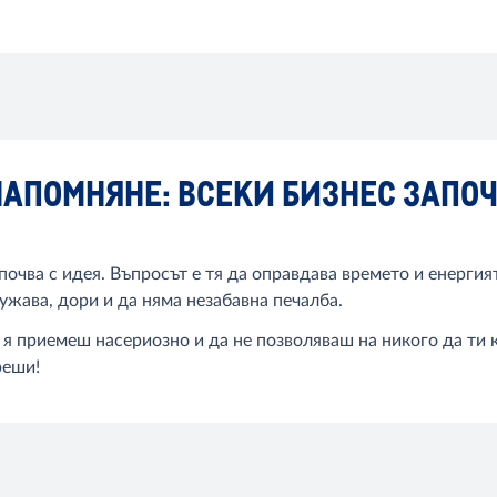
 НАПОМНЯНЕ: ВСЕКИ БИЗНЕС ЗАПО
апочва с идея. Въпросът е тя да оправдава времето и енергия
ужава, дори и да няма незабавна печалба.
я приемеш насериозно и да не позволяваш на никого да ти к
реши!