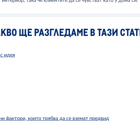
интериор, така че клиентите да се чувстват като у дома си.
КВО ЩЕ РАЗГЛЕДАМЕ В ТАЗИ СТА
 с идея
и фактори, които трябва да се вземат предвид