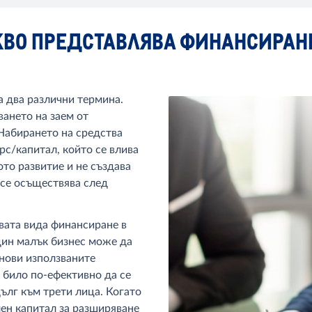
АКВО ПРЕДСТАВЛЯВА ФИНАНСИР
а два различни термина.
ането на заем от
 Набирането на средства
рс/капитал, който се влива
ото развитие и не създава
 се осъществява след
вата вида финансиране в
дин малък бизнес може да
анови използваните
и било по-ефективно да се
дълг към трети лица. Когато
ен капитал за разширяване