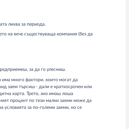
ата лихва за периода.
ето на вече съществуваща компания (без да
редприемеш, за да го улесниш.
о има много фактори, които могат да
вид заем търсиш - дали е краткосрочен или
дитна карта. Трето, ако имаш лоша
еният процент по тези малки заеми може да
на условията за по-големи заеми, но се