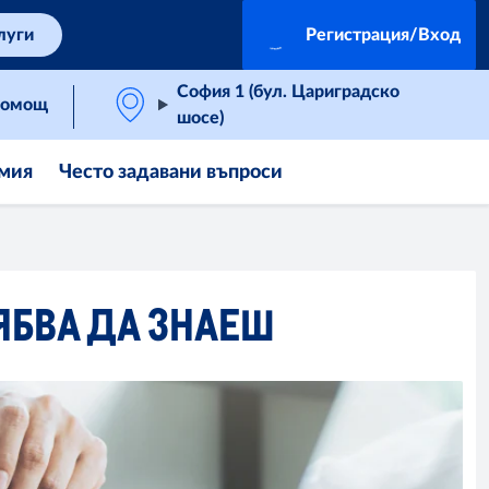
луги
Регистрация/Вход
София 1 (бул. Цариградско
омощ
шосе)
мия
Често задавани въпроси
ЯБВА ДА ЗНАЕШ