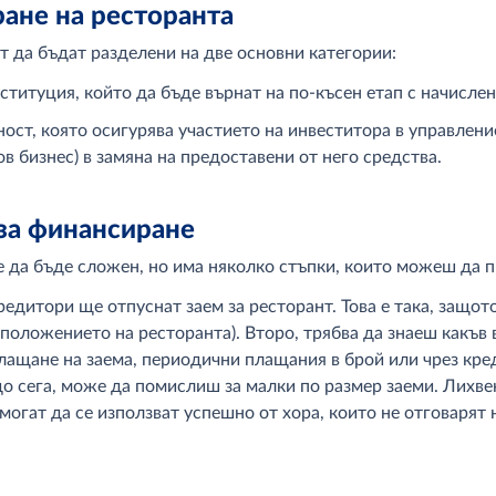
ане на ресторанта
т да бъдат разделени на две основни категории:
ституция, който да бъде върнат на по-късен етап с начислен
ост, която осигурява участието на инвеститора в управлени
ов бизнес) в замяна на предоставени от него средства.
 за финансиране
 да бъде сложен, но има няколко стъпки, които можеш да п
редитори ще отпуснат заем за ресторант. Това е така, защот
оложението на ресторанта). Второ, трябва да знаеш какъв 
лащане на заема, периодични плащания в брой или чрез кре
до сега, може да помислиш за малки по размер заеми. Лихв
могат да се използват успешно от хора, които не отговарят 