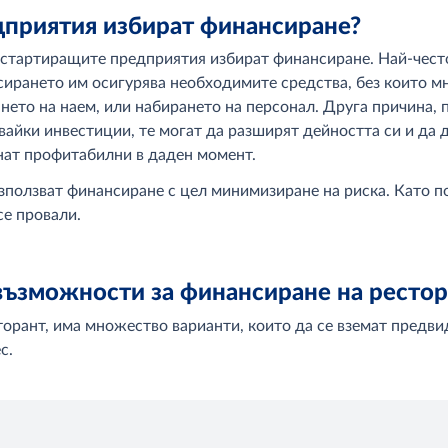
дприятия избират финансиране?
стартиращите предприятия избират финансиране. Най-често 
сирането им осигурява необходимите средства, без които мн
ането на наем, или набирането на персонал. Друга причина, 
айки инвестиции, те могат да разширят дейността си и да д
анат профитабилни в даден момент.
ползват финансиране с цел минимизиране на риска. Като по
се провали.
възможности за финансиране на рестор
торант, има множество варианти, които да се вземат предви
с.