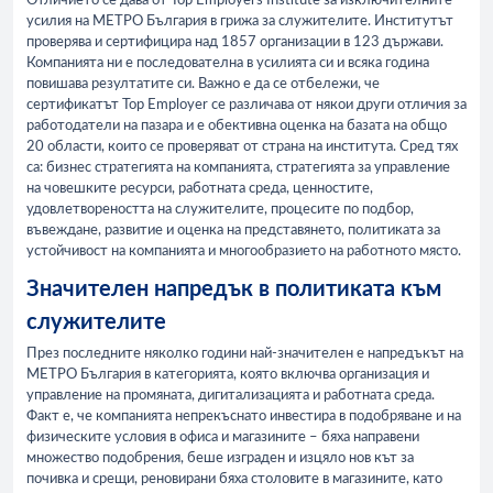
Отличието се дава от Top Employers Institute за изключителните
усилия на МЕТРО България в грижа за служителите. Институтът
проверява и сертифицира над 1857 организации в 123 държави.
Компанията ни е последователна в усилията си и всяка година
повишава резултатите си. Важно е да се отбележи, че
сертификатът Top Employer се различава от някои други отличия за
работодатели на пазара и е обективна оценка на базата на общо
20 области, които се проверяват от страна на института. Сред тях
са: бизнес стратегията на компанията, стратегията за управление
на човешките ресурси, работната среда, ценностите,
удовлетвореността на служителите, процесите по подбор,
въвеждане, развитие и оценка на представянето, политиката за
устойчивост на компанията и многообразието на работното място.
Значителен напредък в политиката към
служителите
През последните няколко години най-значителен е напредъкът на
МЕТРО България в категорията, която включва организация и
управление на промяната, дигитализацията и работната среда.
Факт е, че компанията непрекъснато инвестира в подобряване и на
физическите условия в офиса и магазините – бяха направени
множество подобрения, беше изграден и изцяло нов кът за
почивка и срещи, реновирани бяха столовите в магазините, като