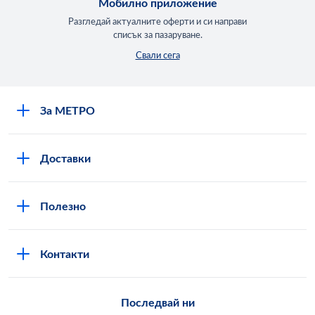
Мобилно приложение
Разгледай актуалните оферти и си направи
списък за пазаруване.
Свали сега
За МЕТРО
Повече за нас
Доставки
Кариери
Вход в MShop
Отговорност и устойчиво развитие
Полезно
Общи условия за онлайн пазаруване в MShop
Новини
Стани клиент
Защита на лични данни в MShop
METRO AG
Контакти
Свържи се с нас
Често задавани въпроси
Последвай ни