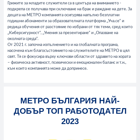
Грижите за младите служители са в центъра на вниманието -
подкрепа се получава при сключване на брак и раждане на дете. За
децата на МЕТРО компанията осигурява напълно безплатни
годишни абонаменти за образователната платформа „Уча.се“ и
редица обучения от разстояние по избрани от тях теми, сред които
„Киберсигурност“, „Умения за презентиране“ и „Опазване на
околната среда“.
От 2021 г. започна изпълнението и на глобалната програма,
насочена към благосъстоянието на служителите на МЕТРО в цял
свят. Тя се фокусира върху ключови области от здравето на хората
– физическа активност, психически и емоционален баланс и т.н.,
към които компанията може да допринесе.
МЕТРО БЪЛГАРИЯ НАЙ-
ДОБЪР ТОП РАБОТОДАТЕЛ
2023