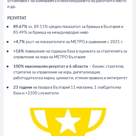
устойчивост на компанията и многообразието на работното място
и др.
РЕЗУЛТАТ
89.67%
vs. 89.11% среден показател за бранша в България и
85.49% за бранша на международно ниво
+4,7%
ръст на показателите на МЕТРО в сравнение с 2021 г.
+16%
повишение на годишна база в оценката за стратегията за
управление на хора на МЕТРО България
100% максимален резултат в 6 области
– бизнес стратегия,
стратегия за управление на хора, дигитализация,
работодателска марка, ценности, етични правила и интегритет
23 години
на пазара в България 11 магазина, 1 снабдителна
база и +2100 служители