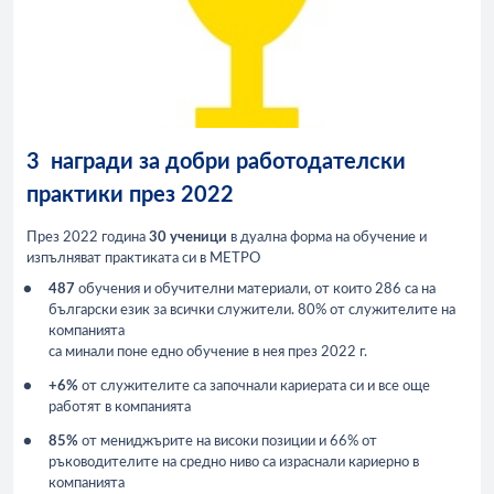
3 награди за добри работодателски
практики през 2022
През 2022 година
30 ученици
в дуална форма на обучение и
изпълняват практиката си в МЕТРО
487
обучения и обучителни материали, от които 286 са на
български език за всички служители. 80% от служителите на
компанията
са минали поне едно обучение в нея през 2022 г.
+6%
от служителите са започнали кариерата си и все още
работят в компанията
85%
от мениджърите на високи позиции и 66% от
ръководителите на средно ниво са израснали кариерно в
компанията