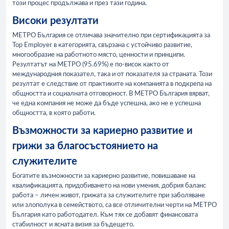
този процес продължава и през тази година.
Високи резултати
МЕТРО България се отличава значително при сертификацията за
Top Employer в категорията, свързана с устойчиво развитие,
многообразие на работното място, ценности и принципи.
Резултатът на МЕТРО (95.69%) е по-висок както от
международния показател, така и от показателя за страната. Този
резултат е следствие от практиките на компанията в подкрепа на
общността и социалната отговорност. В МЕТРО България вярват,
че една компания не може да бъде успешна, ако не е успешна
общността, в която работи.
Възможности за кариерно развитие и
грижи за благосъстоянието на
служителите
Богатите възможности за кариерно развитие, повишаване на
квалификацията, придобиването на нови умения, добрия баланс
работа – личен живот, грижата за служителите при заболяване
или злополука в семейството, са все отличителни черти на МЕТРО
България като работодател. Към тях се добавят финансовата
стабилност и ясната визия за бъдещето.