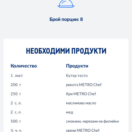
Брой порции
:
8
НЕОБХОДИМИ ПРОДУКТИ
Количество
Продукти
1
лист
бутер тесто
200
г
рикота METRO Chef
250
г
бри METRO Chef
2
с. л.
маслиново масло
2
с. л.
мед
500
г
смокини, нарязани на филийки
½
ч. ч.
орехи METRO Chef