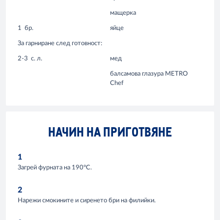
мащерка
1
бр.
яйце
За гарниране след готовност:
2-3
с. л.
мед
балсамова глазура METRO
Chef
НАЧИН НА ПРИГОТВЯНЕ
1
Загрей фурната на 190°С.
2
Нарежи смокините и сиренето бри на филийки.