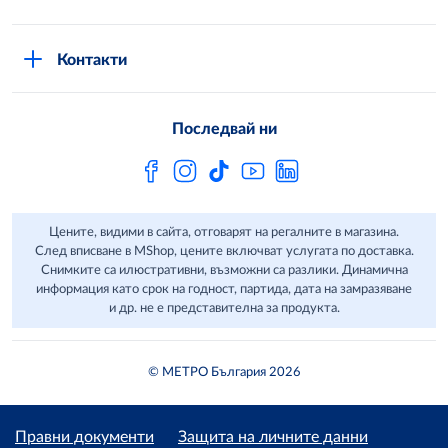
Общи условия за онлайн пазаруване в MShop
Новини
Стани клиент
Защита на лични данни в MShop
METRO AG
Контакти
Свържи се с нас
Често задавани въпроси
Последвай ни
Сертификати за качество и безопасност
Бюлетин
Цените, видими в сайта, отговарят на регалните в магазина.
След вписване в MShop, цените включват услугата по доставка.
Снимките са илюстративни, възможни са разлики. Динамична
информация като срок на годност, партида, дата на замразяване
и др. не е представителна за продукта.
© МЕТРО България 2026
Правни документи
Защита на личните данни