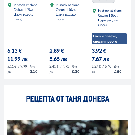
In stock at clone
In stock at clone
София 1 (бул.
София 1 (бул.
In stock at clone
Цариградско
Цариградско
София 1 (бул.
шосе)
шосе)
Цариградско
шосе)
Вземи повече,
спести повече
6,13 €
2,89 €
3,92 €
11,99 лв
5,65 лв
7,67 лв
5,11 €
/ 9,99
2,41 €
/ 4,71
3,27 €
/ 6,40
без
без
без
ДДС
ДДС
ДДС
лв
лв
лв
РЕЦЕПТА ОТ ТАНЯ ДОНЕВА