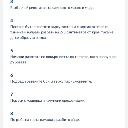
3
Разбъркай рикотата с маслиновото масло и меда.
4
Постави бутер тестото върху застлана с хартия за печене
тавичка и направи разрези на 2-3 сантиметра от края, така че
да се образува рамка.
5
Намажи рикотата по повърхността на тестото, като пропуснеш
ръбовете.
6
Подреди резените бри, а върху тях - смокините.
7
Поръси с мащерка и начупени орехови ядки.
8
По ръба на тарта намажи с разбито яйце.