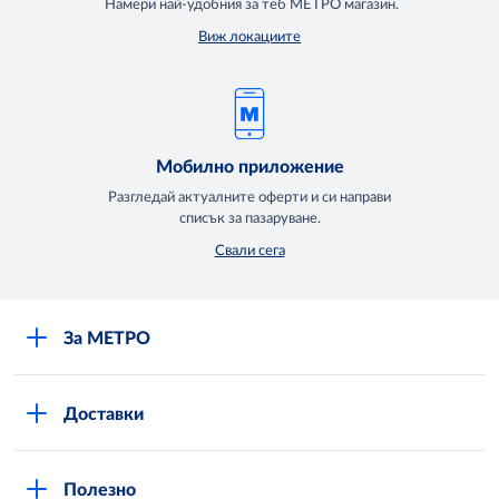
Намери най-удобния за теб МЕТРО магазин.
Виж локациите
Мобилно приложение
Разгледай актуалните оферти и си направи
списък за пазаруване.
Свали сега
За МЕТРО
Повече за нас
Доставки
Кариери
Вход в MShop
Отговорност и устойчиво развитие
Полезно