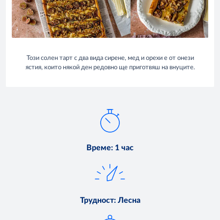
Този солен тарт с два вида сирене, мед и орехи е от онези
ястия, които някой ден редовно ще приготвяш на внуците.
Време
:
1 час
Трудност
:
Лесна