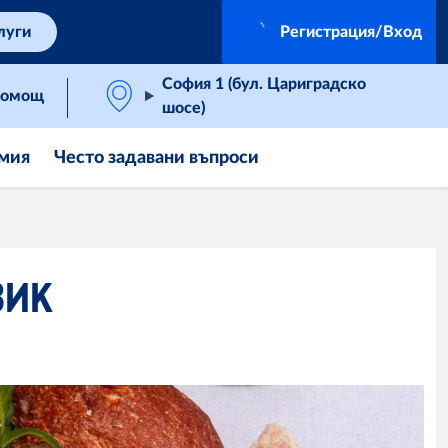
луги
Регистрация/Вход
София 1 (бул. Цариградско
омощ
шосе)
мия
Често задавани въпроси
ЗИК