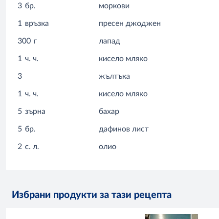
3
бр.
моркови
1
връзка
пресен джоджен
300
г
лапад
1
ч. ч.
кисело мляко
3
жълтъка
1
ч. ч.
кисело мляко
5
зърна
бахар
5
бр.
дафинов лист
2
с. л.
олио
Избрани продукти за тази рецепта