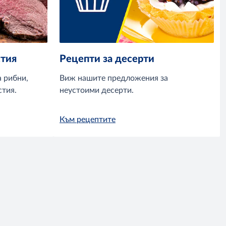
стия
Рецепти за десерти
 рибни,
Виж нашите предложения за
стия.
неустоими десерти.
Към рецептите