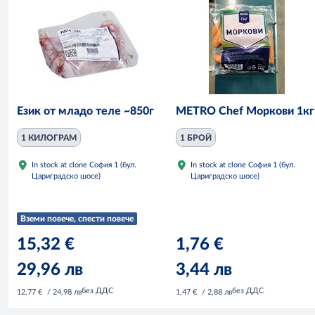
Език от младо теле ~850г
METRO Chef Моркови 1кг
1 КИЛОГРАМ
1 БРОЙ
In stock at clone София 1 (бул.
In stock at clone София 1 (бул.
Цариградско шосе)
Цариградско шосе)
Вземи повече, спести повече
15,32 €
1,76 €
29,96 лв
3,44 лв
без ДДС
без ДДС
12,77 €
/ 24,98 лв
1,47 €
/ 2,88 лв