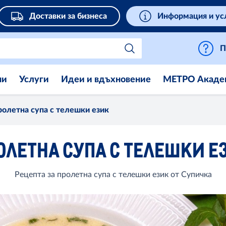
Доставки за бизнеса
Информация и ус
П
ни
Услуги
Идеи и вдъхновение
МЕТРО Акаде
олетна супа с телешки език
ОЛЕТНА СУПА С ТЕЛЕШКИ Е
Рецепта за пролетна супа с телешки език от Супичка