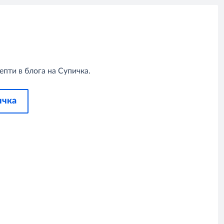
пти в блога на Супичка.
ичка