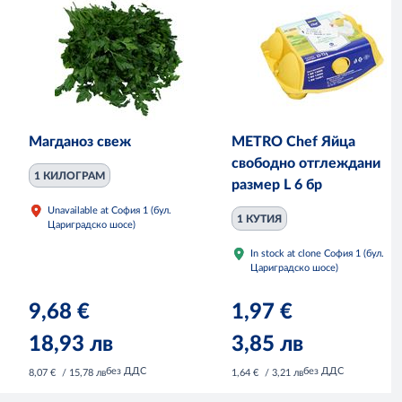
Магданоз свеж
METRO Chef Яйца
свободно отглеждани
1 КИЛОГРАМ
размер L 6 бр
Unavailable at София 1 (бул.
1 КУТИЯ
Цариградско шосе)
In stock at clone София 1 (бул.
Цариградско шосе)
9,68 €
1,97 €
18,93 лв
3,85 лв
без ДДС
без ДДС
8,07 €
/ 15,78 лв
1,64 €
/ 3,21 лв