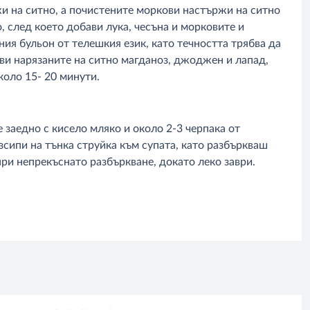
жи на ситно, а почистените моркови настържи на ситно
, след което добави лука, чесъна и морковите и
ия бульон от телешкия език, като течността трябва да
ави нарязаните на ситно магданоз, джоджен и лапад,
коло 15- 20 минути.
 заедно с кисело мляко и около 2-3 черпака от
зсипи на тънка струйка към супата, като разбъркваш
при непрекъснато разбъркване, докато леко заври.