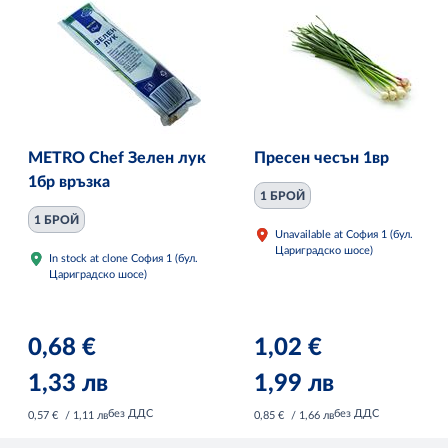
METRO Chef Зелен лук
Пресен чесън 1вр
1бр връзка
1 БРОЙ
1 БРОЙ
Unavailable at София 1 (бул.
Цариградско шосе)
In stock at clone София 1 (бул.
Цариградско шосе)
0,68 €
1,02 €
1,33 лв
1,99 лв
без ДДС
без ДДС
0,57 €
/ 1,11 лв
0,85 €
/ 1,66 лв