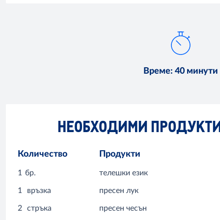
Време
:
40 минути
НЕОБХОДИМИ ПРОДУКТ
Количество
Продукти
1
бр.
телешки език
1
връзка
пресен лук
2
стръка
пресен чесън