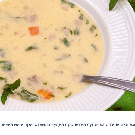
пичка ни е приготвила чудна пролетна супичка с телешки ез