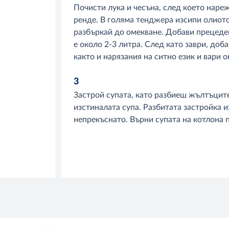
Почисти лука и чесъна, след което наре
ренде. В голяма тенджера изсипи олиото
разбъркай до омекване. Добави прецеден
е около 2-3 литра. След като заври, доб
както и нарязания на ситно език и вари о
3
Застрой супата, като разбиеш жълтъците
изстиналата супа. Разбитата застройка и
непрекъснато. Върни супата на котлона 