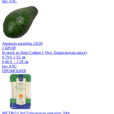
без ДДС
Авокадо калибър 24/26
1 БРОЙ
In stock at clone София 1 (бул. Цариградско шосе)
0,79 €
1,55 лв
0,66 €
/ 1,29 лв
без ДДС
ПРОМОЦИЯ
METRO Chef Горгонзола пиканте 200г