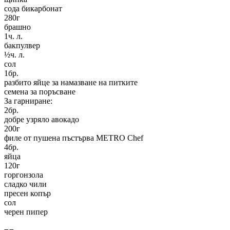
сода бикарбонат
280
г
брашно
1
ч. л.
бакпулвер
½
ч. л.
сол
1
бр.
разбито яйце за намазване на питките
семена за поръсване
За гарниране:
2
бр.
добре узряло авокадо
200
г
филе от пушена пъстърва METRO Chef
4
бр.
яйца
120
г
горгонзола
сладко чили
пресен копър
сол
черен пипер