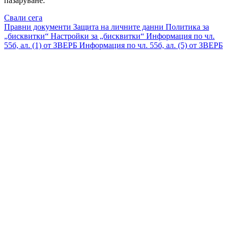
пазаруване.
Свали сега
Правни документи
Защита на личните данни
Политика за
„бисквитки“
Настройки за „бисквитки“
Информация по чл.
55б, ал. (1) от ЗВЕРБ
Информация по чл. 55б, ал. (5) от ЗВЕРБ