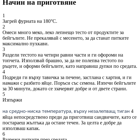
Начин на приготвяне
1
Загрей фурната на 180°С.
2
Омеси много меко, леко лепнещо тесто от продуктите за
бейгълите. Не прекалявай с месенето, за да станат питките
максимално пухкави.
3
Раздели тестото на четири равни части и ги офороми на
топчета. Използвай брашно, за да не полепва тестото по
ръцете, и оформи бейгълите, като направиш дупки по средата.
4
Подреди ги върху тавичка за печене, застлана с хартия, и ги
намажи с разбито яйце. Поръси със семена. Изпечи бейгълите
за 30 минути, докато се ззачервят добре и от двете страни.
5
Изпържи
4
на средно-ниска температура, върху незалепващ тиган
яйца непосредствено преди да приготвиш сандвичите, като се
постараеш жълтъка да остане течен. За целта е добре да
използваш капак.
6
Разрежи питките през средата.