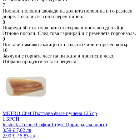
7
Постави половин авокадо на долната половина и го разнеси
добре. Посоли със сол и черен пипер.
8
Подреди 50 г от пушената пъстърва и постави едно яйце.
Отново посоли. След това гарнирай и с резенчета горгонзола.
9
Постави няколко лъжици от сладкото чили и пресен копър.
10
Захлупи с горната част на питката и притисни леко.
Избрани продукти за тази рецепта
METRO Chef Пъстърва филе пушена 125 гр
1 БРОЙ
In stock at clone София 1 (бул. Цариградско шосе)
3,59 €
7,02 лв
2,99 €
/ 5,85 лв