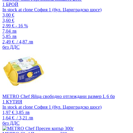
1 БРОЙ
In stock at clone София 1 (бул. Цариградско шосе)
3,00 €
3,60 €
2,99 €
- 16 %
7,04 лв
5,85 лв
2,49 €
/ 4,87 лв
без ДДС
METRO Chef Яйца свободно отглеждани размер L 6 бр
1 КУТИЯ
In stock at clone София 1 (бул. Цариградско шосе)
1,97 €
3,85 лв
1,64 €
/ 3,21 лв
без ДДС