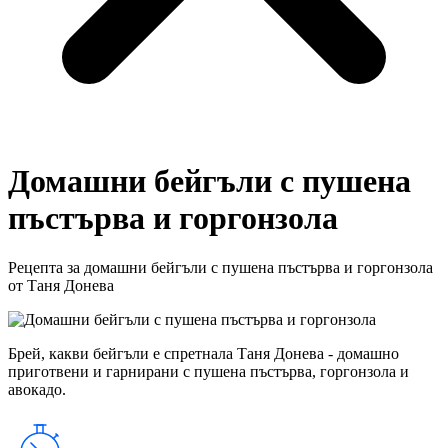
Домашни бейгъли с пушена
пъстърва и горгонзола
Рецепта за домашни бейгъли с пушена пъстърва и горгонзола
от Таня Донева
Брей, какви бейгъли е спретнала Таня Донева - домашно
приготвени и гарнирани с пушена пъстърва, горгонзола и
авокадо.