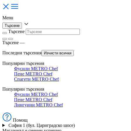
Menu
Търсене
Търсене
Търсене
—
Последни търсения
Изчисти всички
Популярни търсения
Фусили METRO Chef
Пене METRO Chef
Спагети METRO Chef
Популярни търсения
Фусили METRO Chef
Пене METRO Chef
Лингуини METRO Chef
Помощ
София 1 (бул. Цариградско шосе)
Магазинът е сменен успешно