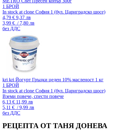
METRO Chef Пресен копър 300г
1 БРОЙ
In stock at clone София 1 (бул. Цариградско шосе)
4,79 €
9,37 лв
3,99 €
/ 7,80 лв
без ДДС
kri kri Йогурт Гръцки цеден 10% масленост 1 кг
1 БРОЙ
In stock at clone София 1 (бул. Цариградско шосе)
Вземи повече, спести повече
6,13 €
11,99 лв
5,11 €
/ 9,99 лв
без ДДС
РЕЦЕПТА ОТ ТАНЯ ДОНЕВА