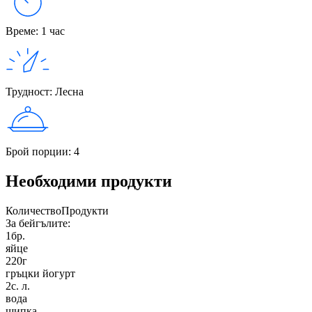
Време
:
1 час
Трудност
:
Лесна
Брой порции
:
4
Необходими продукти
Количество
Продукти
За бейгълите:
1
бр.
яйце
220
г
гръцки йогурт
2
с. л.
вода
щипка