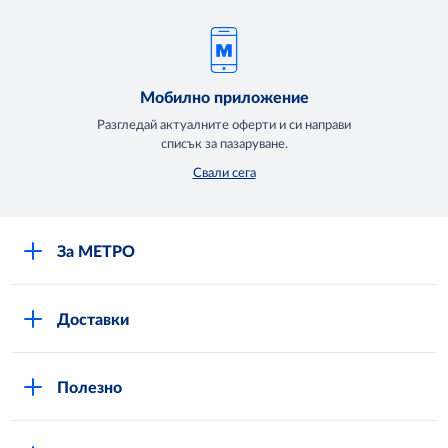
Мобилно приложение
Разгледай актуалните оферти и си направи
списък за пазаруване.
Свали сега
За МЕТРО
Повече за нас
Доставки
Кариери
Вход в MShop
Отговорност и устойчиво развитие
Полезно
Общи условия за онлайн пазаруване в MShop
Новини
Стани клиент
Защита на лични данни в MShop
METRO AG