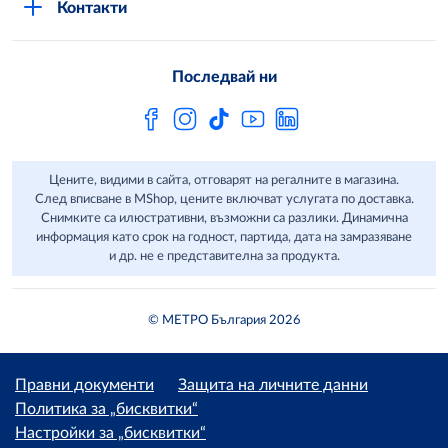
Контакти
Свържи се с нас
Често задавани въпроси
Последвай ни
Сертификати за качество и безопасност
Бюлетин
Цените, видими в сайта, отговарят на регалните в магазина.
След вписване в MShop, цените включват услугата по доставка.
Снимките са илюстративни, възможни са разлики. Динамична
информация като срок на годност, партида, дата на замразяване
и др. не е представителна за продукта.
© МЕТРО България 2026
Правни документи
Защита на личните данни
Политика за „бисквитки“
Настройки за „бисквитки“