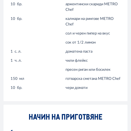
10
бр.
аржентински скариди METRO
Chef
10
бр.
калмари на рингове METRO
Chef
сол и черен пипер на вкус
сок от 1/2 лимон
1
с. л.
доматена паста
1
ч. л.
чили флейкс
пресен риган или босилек
150
мл
готварска сметана METRO Chef
10
бр.
чери домати
НАЧИН НА ПРИГОТВЯНЕ