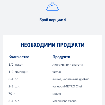
Брой порции
:
4
НЕОБХОДИМИ ПРОДУКТИ
Количество
Продукти
1/2
пакет
лингуини или спагети
1-2
скилидки
чесън
3-4
бр.
аншоа, нарязана на дребно
2-3
с. л.
каперси METRO Chef
70
г
масло
3-4
с. л.
маслиново масло