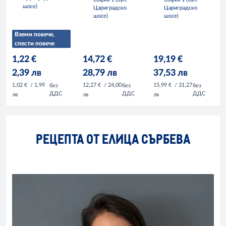
шосе)
Цариградско
Цариградско
шосе)
шосе)
Вземи повече,
спести повече
1,22 €
14,72 €
19,19 €
2,39 лв
28,79 лв
37,53 лв
1,02 €
/ 1,99
12,27 €
/ 24,00
15,99 €
/ 31,27
без
без
без
ДДС
ДДС
ДДС
лв
лв
лв
РЕЦЕПТА ОТ ЕЛИЦА СЪРБЕВА