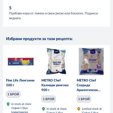
5
Прибави кора от лимон и свеж риган или босилек. Поднеси
веднага.
Избрани продукти за тази рецепта:
Fine Life Лингуини
METRO Chef
METRO Chef
500 г
Калмари рингове
Скарида
900 г
Аржентински
1 БРОЙ
белени и обелени
1 БРОЙ
1 БРОЙ
10/20 бр 800 гр
In stock at clone
София 1 (бул.
In stock at clone
Limited stock at
Цариградско
София 1 (бул.
София 1 (бул.