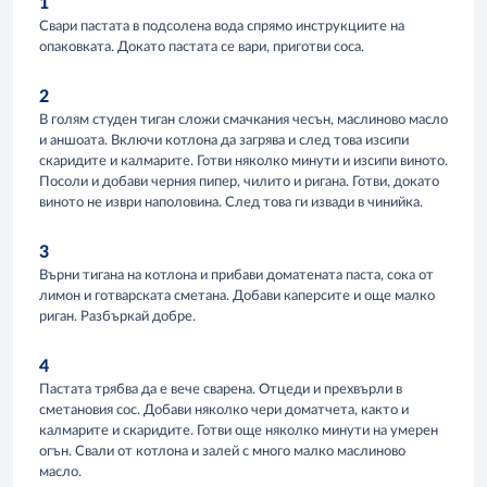
1
Свари пастата в подсолена вода спрямо инструкциите на
опаковката. Докато пастата се вари, приготви соса.
2
В голям студен тиган сложи смачкания чесън, маслиново масло
и аншоата. Включи котлона да загрява и след това изсипи
скаридите и калмарите. Готви няколко минути и изсипи виното.
Посоли и добави черния пипер, чилито и ригана. Готви, докато
виното не изври наполовина. След това ги извади в чинийка.
3
Върни тигана на котлона и прибави доматената паста, сока от
лимон и готварската сметана. Добави каперсите и още малко
риган. Разбъркай добре.
4
Пастата трябва да е вече сварена. Отцеди и прехвърли в
сметановия сос. Добави няколко чери доматчета, както и
калмарите и скаридите. Готви още няколко минути на умерен
огън. Свали от котлона и залей с много малко маслиново
масло.