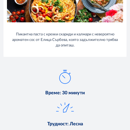
Пикантна паста с крехки скариди и калмари с невероятно
ароматен сос от Елица Сърбева, която задължително трябва
да опиташ.
Време
:
30 минути
Трудност
:
Лесна