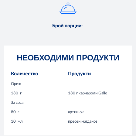
Брой порции
:
НЕОБХОДИМИ ПРОДУКТИ
Количество
Продукти
Ориз:
180
г
180 г карнароли Gallo
За соса:
80
г
артишок
10
мл
пресен магданоз