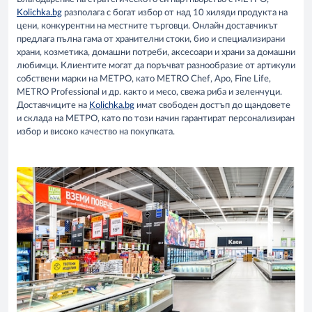
Kolichka.bg
разполага с богат избор от над 10 хиляди продукта на
цени, конкурентни на местните търговци. Онлайн доставчикът
предлага пълна гама от хранителни стоки, био и специализирани
храни, козметика, домашни потреби, аксесоари и храни за домашни
любимци. Клиентите могат да поръчват разнообразие от артикули
собствени марки на МЕТРО, като МETRO Chef, Аро, Fine Life,
METRO Professional и др. както и месо, свежа риба и зеленчуци.
Доставчиците на
Kolichka.bg
имат свободен достъп до щандовете
и склада на METРO, като по този начин гарантират персонализиран
избор и високо качество на покупката.