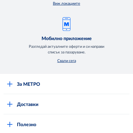
Виж локациите
Мобилно приложение
Разгледай актуалните оферти и си направи
списък за пазаруване.
Свали сега
За МЕТРО
Повече за нас
Доставки
Кариери
Вход в MShop
Отговорност и устойчиво развитие
Полезно
Общи условия за онлайн пазаруване в MShop
Новини