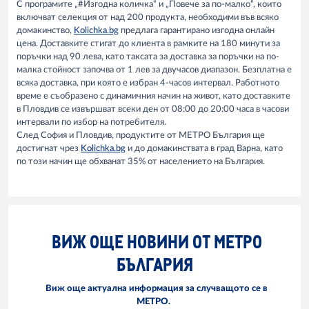
С програмите „#Изгодна количка“ и „Повече за по-малко“, които
включват селекция от над 200 продукта, необходими във всяко
домакинство,
Kolichka.bg
предлага гарантирано изгодна онлайн
цена. Доставките стигат до клиента в рамките на 180 минути за
поръчки над 90 лева, като таксата за доставка за поръчки на по-
малка стойност започва от 1 лев за двучасов диапазон. Безплатна е
всяка доставка, при която е избран 4-часов интервал. Работното
време е съобразено с динамичния начин на живот, като доставките
в Пловдив се извършват всеки ден от 08:00 до 20:00 часа в часови
интервали по избор на потребителя.
След София и Пловдив, продуктите от МЕТРО България ще
достигнат чрез
Kolichka.bg
и до домакинствата в град Варна, като
по този начин ще обхванат 35% от населението на България.
ВИЖ ОЩЕ НОВИНИ ОТ МЕТРО
БЪЛГАРИЯ
Виж още актуална информация за случващото се в
МЕТРО.