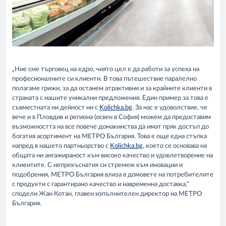
„Ние сме търговец на едро, чиято цел е да работи за успеха на
професионалните си клиенти. В това пътешествие паралелно
полагаме грижи, за да останем атрактивни и за крайните клиенти в
страната с нашите уникални предложения. Един пример за това е
съвместната ни дейност ни с
Kolichka.bg
. За нас е удоволствие, че
вече и в Пловдив и региона (освен в София) можем да предоставим
възможността на все повече домакинства да имат пряк достъп до
богатия асортимент на МЕТРО България. Това е още една стъпка
напред в нашето партньорство с
Kolichka.bg
, което се основава на
общата ни ангажираност към високо качество и удовлетворение на
клиентите. С непрекъснатия си стремеж към иновации и
подобрения, МЕТРО България влиза в домовете на потребителите
с продукти с гарантирано качество и навременна доставка,“
сподели Жан Котан, главен изпълнителен директор на МЕТРО
България.