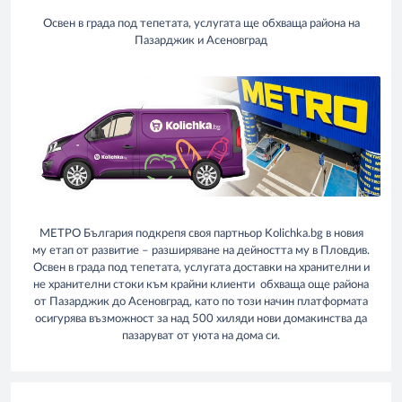
Освен в града под тепетата, услугата ще обхваща района на
Пазарджик и Асеновград
METРO България подкрепя своя партньор Kolichka.bg в новия
му етап от развитие – разширяване на дейността му в Пловдив.
Освен в града под тепетата, услугата доставки на хранителни и
не хранителни стоки към крайни клиенти обхваща още района
от Пазарджик до Асеновград, като по този начин платформата
осигурява възможност за над 500 хиляди нови домакинства да
пазаруват от уюта на дома си.