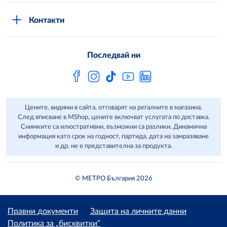
Стани клиент
Защита на лични данни в MShop
METRO AG
Контакти
Свържи се с нас
Често задавани въпроси
Последвай ни
Сертификати за качество и безопасност
Бюлетин
Цените, видими в сайта, отговарят на регалните в магазина.
След вписване в MShop, цените включват услугата по доставка.
Снимките са илюстративни, възможни са разлики. Динамична
информация като срок на годност, партида, дата на замразяване
и др. не е представителна за продукта.
© МЕТРО България 2026
Правни документи
Защита на личните данни
Политика за „бисквитки“