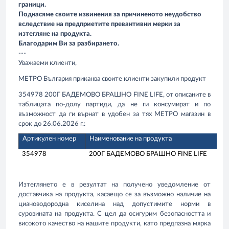
граници.
Поднасяме своите извинения за причиненото неудобство
вследствие на предприетите превантивни мерки за
изтегляне на продукта.
Благодарим Ви за разбирането.
---
Уважаеми клиенти,
МЕТРО България приканва своите клиенти закупили продукт
354978 200Г БАДЕМОВО БРАШНО FINE LIFE, от описаните в
таблицата по-долу партиди, да не ги консумират и по
възможност да ги върнат в удобен за тях МЕТРО магазин в
срок до 26.06.2026 г.:
Артикулен номер
Наименование на продукта
354978
200Г БАДЕМОВО БРАШНО FINE LIFE
Изтеглянето е в резултат на получено уведомление от
доставчика на продукта, касаещо се за възможно наличие на
циановодородна киселина над допустимите норми в
суровината на продукта. С цел да осигурим безопасността и
високото качество на нашите продукти, като предпазна мярка