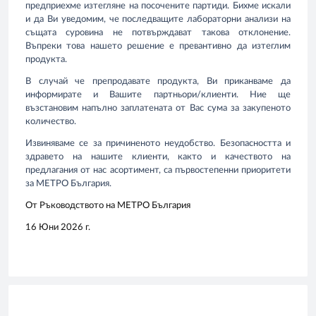
предприехме изтегляне на посочените партиди. Бихме искали
и да Ви уведомим, че последващите лабораторни анализи на
същата суровина не потвърждават такова отклонение.
Въпреки това нашето решение е превантивно да изтеглим
продукта.
В случай че препродавате продукта, Ви приканваме да
информирате и Вашите партньори/клиенти. Ние ще
възстановим напълно заплатената от Вас сума за закупеното
количество.
Извиняваме се за причиненото неудобство. Безопасността и
здравето на нашите клиенти, както и качеството на
предлагания от нас асортимент, са първостепенни приоритети
за МЕТРО България.
От Ръководството на МЕТРО България
16 Юни 2026 г.