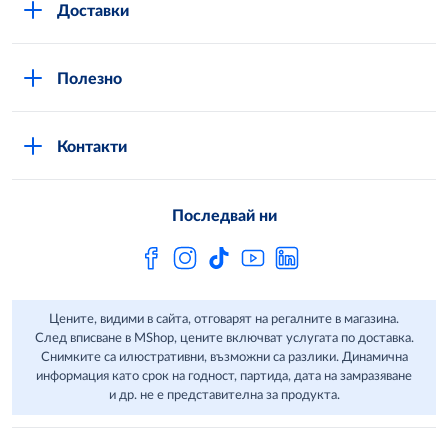
Доставки
Кариери
Вход в MShop
Отговорност и устойчиво развитие
Полезно
Общи условия за онлайн пазаруване в MShop
Новини
Стани клиент
Защита на лични данни в MShop
METRO AG
Контакти
Свържи се с нас
Често задавани въпроси
Последвай ни
Сертификати за качество и безопасност
Бюлетин
Цените, видими в сайта, отговарят на регалните в магазина.
След вписване в MShop, цените включват услугата по доставка.
Снимките са илюстративни, възможни са разлики. Динамична
информация като срок на годност, партида, дата на замразяване
и др. не е представителна за продукта.